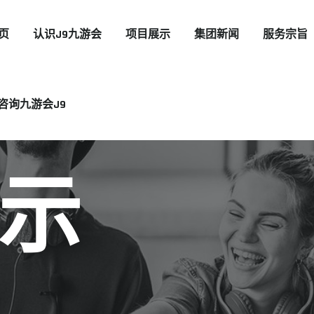
页
认识J9九游会
项目展示
集团新闻
服务宗旨
咨询九游会J9
示