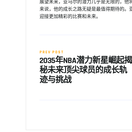
展望未来，亚马尔的潜力几乎是无限的，他
来说，他的成长之路无疑是最值得期待的。
迎接更加精彩的比赛和未来。
PREV POST
2035年NBA潜力新星崛起揭
秘未来顶尖球员的成长轨
迹与挑战