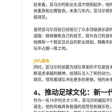
前来看，亚马尔的职业生涯才刚刚起步，他
体素质和比赛智商，未来几年内，亚马尔很
级球员。
虽然亚马尔目前已经吸引了众多顶级俱乐部
道路：继续磨练自己的技艺，提升自己的身
他拥有一个稳定且长远的职业规划。随着年
坛中占据一席之地。
j9九游会
同时，亚马尔的加盟为球队带来的不仅是技
断追求卓越的精神，给球队注入了新的动力
球员，领导着球队冲击更多的荣誉。他的未
4、推动足球文化：新一
作为一名16岁的天才少年，亚马尔的崛起不
诞生。他的风格具有极强的观赏性和娱乐性