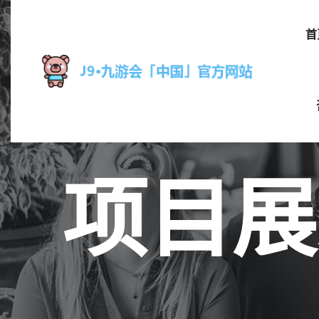
首
项目展