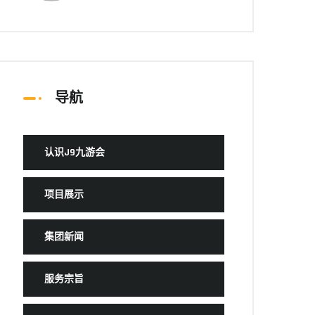
导航
认识J9九游会
项目展示
集团新闻
服务宗旨