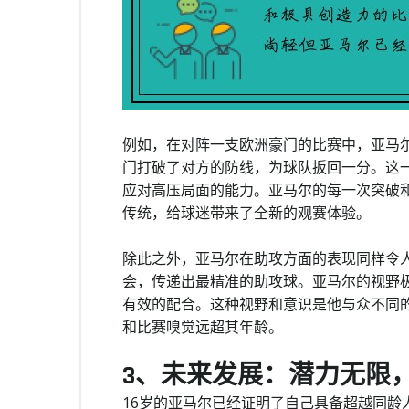
例如，在对阵一支欧洲豪门的比赛中，亚马
门打破了对方的防线，为球队扳回一分。这
应对高压局面的能力。亚马尔的每一次突破
传统，给球迷带来了全新的观赛体验。
除此之外，亚马尔在助攻方面的表现同样令
会，传递出最精准的助攻球。亚马尔的视野
有效的配合。这种视野和意识是他与众不同
和比赛嗅觉远超其年龄。
3、未来发展：潜力无限
16岁的亚马尔已经证明了自己具备超越同龄