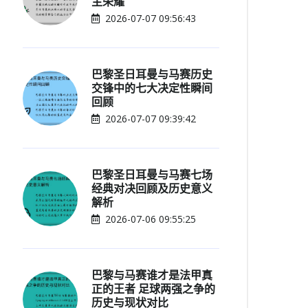
主荣耀
2026-07-07 09:56:43
巴黎圣日耳曼与马赛历史
交锋中的七大决定性瞬间
回顾
2026-07-07 09:39:42
巴黎圣日耳曼与马赛七场
经典对决回顾及历史意义
解析
2026-07-06 09:55:25
巴黎与马赛谁才是法甲真
正的王者 足球两强之争的
历史与现状对比