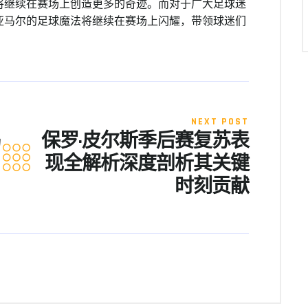
将继续在赛场上创造更多的奇迹。而对于广大足球迷
亚马尔的足球魔法将继续在赛场上闪耀，带领球迷们
NEXT POST
保罗·皮尔斯季后赛复苏表
现全解析深度剖析其关键
时刻贡献