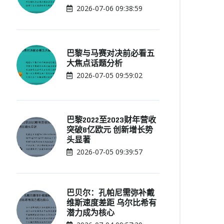
2026-07-06 09:38:59
巴黎与马赛对决前必看五
大焦点话题分析
2026-07-05 09:59:02
巴黎2022至2023财年营收
突破8亿欧元 创新增长势
头显著
2026-07-05 09:39:57
巴贝尔：孔帕尼需弥补戴
维斯速度差距 乌尔比希有
潜力成为核心