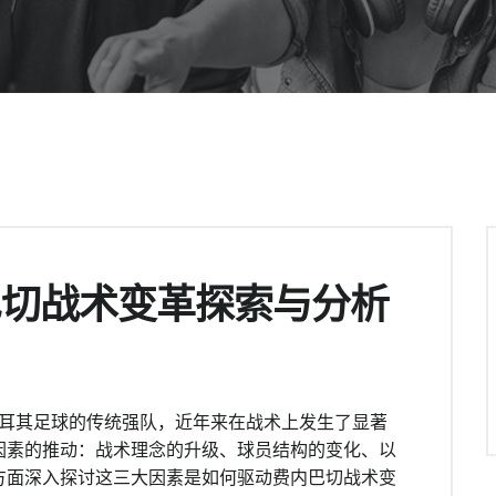
巴切战术变革探索与分析
作为土耳其足球的传统强队，近年来在战术上发生了显著
因素的推动：战术理念的升级、球员结构的变化、以
方面深入探讨这三大因素是如何驱动费内巴切战术变