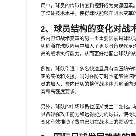
用中，球员的传球精度和视野成为关键因素
了整体技术水平，使得球队能够在战术变革
2、球员结构的变化对战
费内巴切战术变革的另一个重要因素是球队
切逐渐在球队阵容中加入了更多具备现代足
高的战术执行能力，从而更好地配合球队的
例如，球队引进了多名快速且具有高压防守
速的突破和支援，同时在防守时也能够快速
员的加入，费内巴切的整体战术体系逐渐向
奏和高强度要求。
另外，球队的中场球员也逐渐发生了变化。
具备较强攻击能力和远射能力的球员，使得
变化有效推动了费内巴切在战术上的灵活性