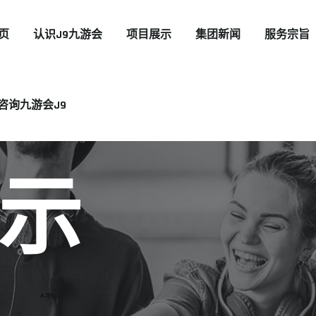
页
认识J9九游会
项目展示
集团新闻
服务宗旨
咨询九游会J9
示