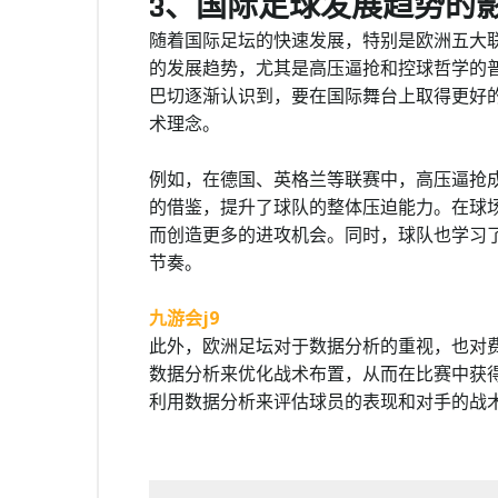
3、国际足球发展趋势的
随着国际足坛的快速发展，特别是欧洲五大
的发展趋势，尤其是高压逼抢和控球哲学的
巴切逐渐认识到，要在国际舞台上取得更好
术理念。
例如，在德国、英格兰等联赛中，高压逼抢
的借鉴，提升了球队的整体压迫能力。在球
而创造更多的进攻机会。同时，球队也学习
节奏。
九游会j9
此外，欧洲足坛对于数据分析的重视，也对
数据分析来优化战术布置，从而在比赛中获
利用数据分析来评估球员的表现和对手的战