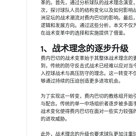
革的。首先，通过分析球队的战术理念演变
次，探讨球队人员的结构变化以及如何影响
洲足坛的战术潮流对费内巴切的影响。最后
逻辑和发展方向。通过这些分析，本文不仅
在战术变革中的选择和实施提供了借鉴。
1、战术理念的逐步升级
费内巴切的战术变革始于其整体战术理念的
到，传统的防守反击式战术已经难以应对当
入控球战术与高压防守的理念。这一转变不
够通过持续的压迫创造更多进攻机会。
为了实现这一转变，费内巴切的教练组开始
与配合。传统的单一中场组织者逐步被多面
战术变化使得费内巴切在面对一些实力较强
的进攻威胁。
此外，战术理念的升级也要求球队更加注重