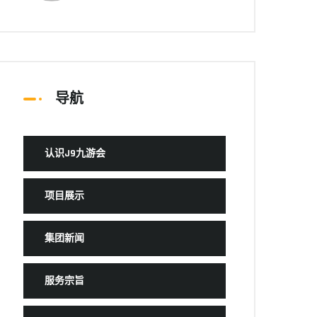
导航
认识J9九游会
项目展示
集团新闻
服务宗旨