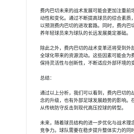
费内巴切未来的战术发展可能会更加注重前
动性和变化。通过不断提高球员的综合素质
以预测费内巴切的进攻套路。同时，费内巴
养年轻球员来为球队的长远发展奠定基础。
除此之外，费内巴切的战术变革还将受到外
全球化带来的资源流动。这些因素可能会为
保持灵活性与创新性，不断适应外部环境的
总结：
通过以上分析，我们可以看到，费内巴切的
念的升级，也有外部足球发展趋势的影响。
从传统防守反击到现代高压控球的转型。
未来，随着球员结构的进一步优化与战术理
竞争力。球队需要在稳步提升整体实力的同