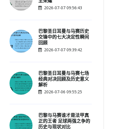
主荣耀
2026-07-07 09:56:43
巴黎圣日耳曼与马赛历史
交锋中的七大决定性瞬间
回顾
2026-07-07 09:39:42
巴黎圣日耳曼与马赛七场
经典对决回顾及历史意义
解析
2026-07-06 09:55:25
巴黎与马赛谁才是法甲真
正的王者 足球两强之争的
历史与现状对比