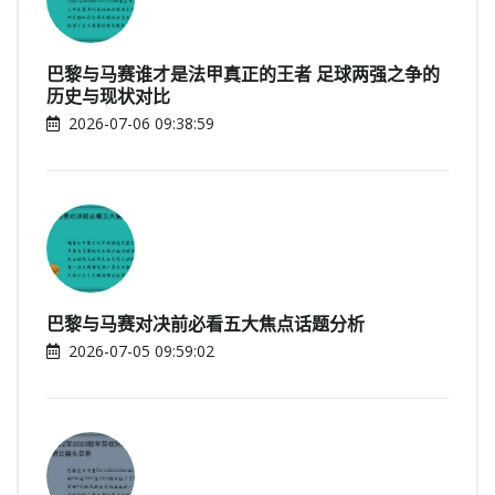
巴黎与马赛谁才是法甲真正的王者 足球两强之争的
历史与现状对比
2026-07-06 09:38:59
巴黎与马赛对决前必看五大焦点话题分析
2026-07-05 09:59:02