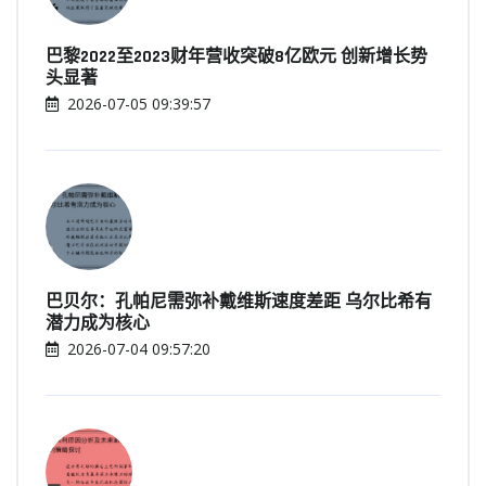
巴黎2022至2023财年营收突破8亿欧元 创新增长势
头显著
2026-07-05 09:39:57
巴贝尔：孔帕尼需弥补戴维斯速度差距 乌尔比希有
潜力成为核心
2026-07-04 09:57:20