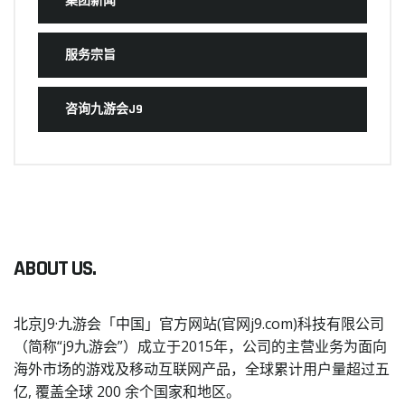
集团新闻
服务宗旨
咨询九游会J9
ABOUT US.
北京J9·九游会「中国」官方网站(官网j9.com)科技有限公司
（简称“j9九游会”）成立于2015年，公司的主营业务为面向
海外市场的游戏及移动互联网产品，全球累计用户量超过五
亿, 覆盖全球 200 余个国家和地区。