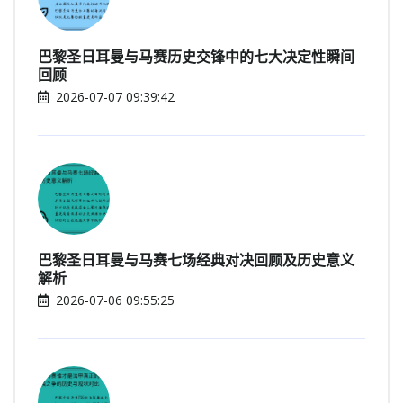
巴黎圣日耳曼与马赛历史交锋中的七大决定性瞬间
回顾
2026-07-07 09:39:42
巴黎圣日耳曼与马赛七场经典对决回顾及历史意义
解析
2026-07-06 09:55:25