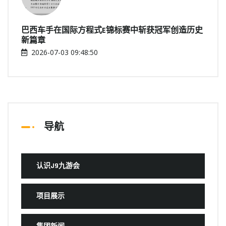
巴西车手在国际方程式E锦标赛中斩获冠军创造历史
新篇章
2026-07-03 09:48:50
导航
认识J9九游会
项目展示