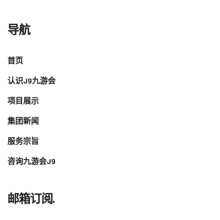
导航
首页
认识J9九游会
项目展示
集团新闻
服务宗旨
咨询九游会J9
邮箱订阅.