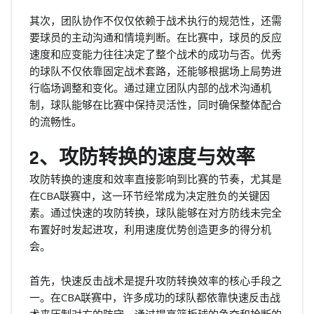
其次，团队协作不仅仅依赖于战术执行的规范性，还需
要球员的主动沟通和情境判断。在比赛中，球员的反应
速度和应变能力往往决定了整个战术的成功与否。优秀
的球队不仅依靠固定战术套路，还能够根据场上局势进
行临场调整和变化。通过建立团队内部的战术沟通机
制，球队能够在比赛中保持灵活性，同时确保整体配合
的流畅性。
2、攻防转换的速度与效率
攻防转换的速度和效率直接影响到比赛的节奏，尤其是
在CBA联赛中，这一环节经常成为决定胜负的关键因
素。通过快速的攻防转换，球队能够在对方防线未完全
布置好时发起进攻，利用速度优势创造更多的得分机
会。
首先，快速反击战术是提升攻防转换效率的核心手段之
一。在CBA联赛中，许多成功的球队都依靠快速反击战