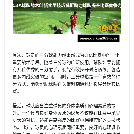
其次，球员的三分球能力越来越成为CBA比赛中的一个
重要战术手段。随着三分球的广泛使用，球队如果能拥
有几位优秀的三分射手，便能有效拉开对方防线，创造
更多内线突破的空间。同时，三分球也是一种高效的得
分方式，能够帮助球队在关键时刻通过远投得分逆转比
赛。
最后，球队应当注重球员的身体素质和心理素质的提
升。一个具备良好身体素质的球员不仅能在比赛中承受
更大的对抗，还能在高强度的比赛中保持较好的竞技状
态。此外，球员的心理素质同样重要，良好的心理调节