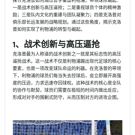
探讨克洛普如何通过哲学重塑利物浦，带领球队崛起：
一是战术创新与高压逼抢；二是重视球员个体的精神激
励；三是队内文化的重建与团队凝聚力；四是克洛普对
俱乐部长远发展的战略规划。通过这些角度，揭示克洛
普如何实现了利物浦的转型与崛起。
1、战术创新与高压逼抢
克洛普最为人称道的战术创新之一就是其标志性的高压
逼抢战术。这一战术不仅是利物浦踢出现代足球的核心
要素，也是一项改变球队命运的利器。在克洛普的带领
下，利物浦的球员们每当失去控球后，会立即展开高强
度的压迫，力求迅速夺回球权。这种战术的核心是全队
的协作与默契，球员们需要在极短的时间内做出反应，
形成对对手的围剿式防守，从而压制对方的进攻企图。