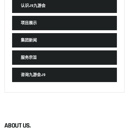
认识J9九游会
项目展示
集团新闻
服务宗旨
咨询九游会J9
ABOUT US.