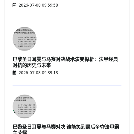
2026-07-08 09:59:58
巴黎圣日耳曼与马赛对决战术演变探析：法甲经典
对抗的历史与未来
2026-07-08 09:39:18
巴黎圣日耳曼与马赛对决 谁能笑到最后争夺法甲霸
主荣耀