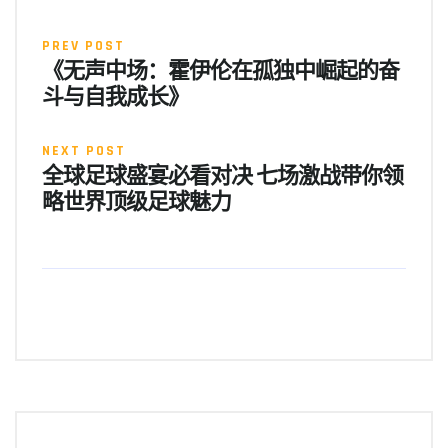
PREV POST
《无声中场：霍伊伦在孤独中崛起的奋
斗与自我成长》
NEXT POST
全球足球盛宴必看对决 七场激战带你领
略世界顶级足球魅力