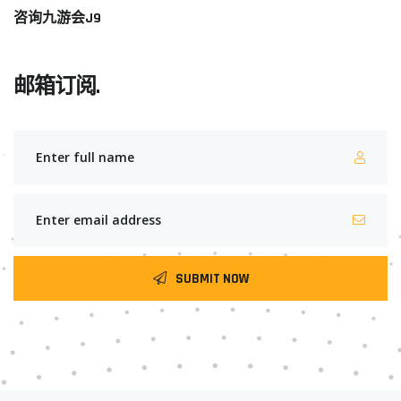
咨询九游会J9
邮箱订阅.
SUBMIT NOW