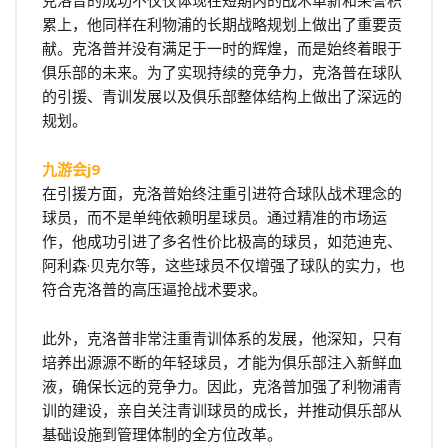
累上，他同样在利物浦的长期战略规划上做出了重要贡
献。克洛普并没有满足于一时的辉煌，而是始终着眼于
俱乐部的未来。为了实现持续的竞争力，克洛普在球队
的引援、青训发展以及俱乐部整体结构上做出了深远的
规划。
九游会j9
在引援方面，克洛普始终注重引进符合球队战术理念的
球员，而不是单纯依赖明星球员。通过精准的市场运
作，他成功引进了多名性价比极高的球员，如范迪克、
阿利森·贝克尔等，这些球员不仅增强了球队的实力，也
符合克洛普的高压逼抢战术要求。
此外，克洛普非常注重青训体系的发展，他深知，只有
培养出源源不断的年轻球员，才能为俱乐部注入新鲜血
液，确保长远的竞争力。因此，克洛普加强了利物浦青
训的建设，亲自关注青训球员的成长，并推动俱乐部从
基础设施到管理体制的全方位改革。