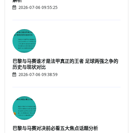
解析
2026-07-06 09:55:25
巴黎与马赛谁才是法甲真正的王者 足球两强之争的
历史与现状对比
2026-07-06 09:38:59
巴黎与马赛对决前必看五大焦点话题分析