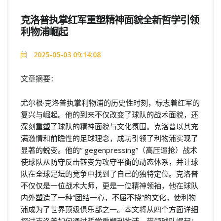
克洛普执掌红军重塑精神面貌全新哲学引领
利物浦崛起
2025-05-03 09:14:08
文章摘要：
尤尔根·克洛普执掌利物浦的历史性时刻，标志着红军的
复兴与崛起。他的到来不仅改变了球队的战术面貌，还
深刻重塑了球队的精神面貌与文化氛围。克洛普以其充
满激情和前瞻性的足球理念，成功引领了利物浦实现了
显著的蜕变。他的“ gegenpressing”（高压逼抢）战术
使球队从防守反击转变为攻守平衡的动态体系，并让球
队在全球足坛的竞争中找到了自己的独特定位。克洛普
不仅仅是一位战术大师，更是一位精神领袖，他在球队
内外塑造了一种“团结一心，不屈不挠”的文化，使利物
浦成为了世界顶级俱乐部之一。本文将从四个方面详细