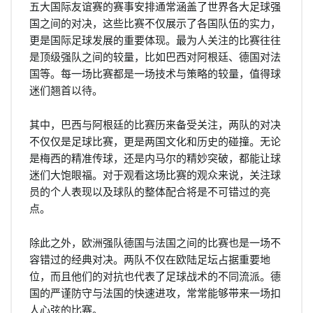
五大国际友谊赛的赛事安排通常涵盖了世界各大足球强
国之间的对决，这些比赛不仅展示了各国队伍的实力，
更是国际足球发展的重要体现。最为人关注的比赛往往
是顶级强队之间的较量，比如巴西对阿根廷、德国对法
国等。每一场比赛都是一场技术与策略的较量，值得球
迷们翘首以待。
其中，巴西与阿根廷的比赛历来备受关注，两队的对决
不仅仅是足球比赛，更是两国文化和历史的碰撞。无论
是梅西的精准传球，还是内马尔的精妙突破，都能让球
迷们大饱眼福。对于观看这场比赛的观众来说，关注球
员的个人表现以及球队的整体配合将是不可错过的亮
点。
除此之外，欧洲强队德国与法国之间的比赛也是一场不
容错过的经典对决。两队不仅在欧陆足坛占据重要地
位，而且他们的对抗也代表了足球战术的不同流派。德
国的严谨防守与法国的快速进攻，常常能够带来一场扣
人心弦的比赛。