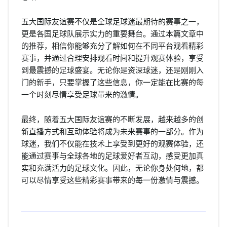
五大国际友谊赛不仅是全球足球迷最期待的赛事之一，
更是各国足球队展示实力的重要舞台。通过本篇文章中
的推荐，相信你能够充分了解如何在不同平台观看精彩
赛事，并通过合理安排观看时间和提升观赛体验，享受
到最震撼的足球盛宴。无论你是资深球迷，还是刚刚入
门的新手，只要掌握了这些信息，你一定能在比赛的每
一个时刻尽情享受足球带来的激情。
最终，随着五大国际友谊赛的不断发展，越来越多的创
新直播方式和互动体验将成为未来赛事的一部分。作为
球迷，我们不仅能在技术上享受到更好的观赛体验，还
能通过赛事与全球各地的足球爱好者互动，感受更加真
实和充满活力的足球文化。因此，无论你身处何地，都
可以尽情享受这些精彩赛事带来的每一份激情与震撼。