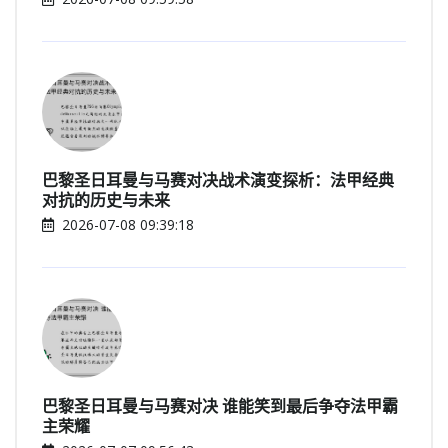
巴黎圣日耳曼与马赛对决战术演变探析：法甲经典
对抗的历史与未来
2026-07-08 09:39:18
巴黎圣日耳曼与马赛对决 谁能笑到最后争夺法甲霸
主荣耀