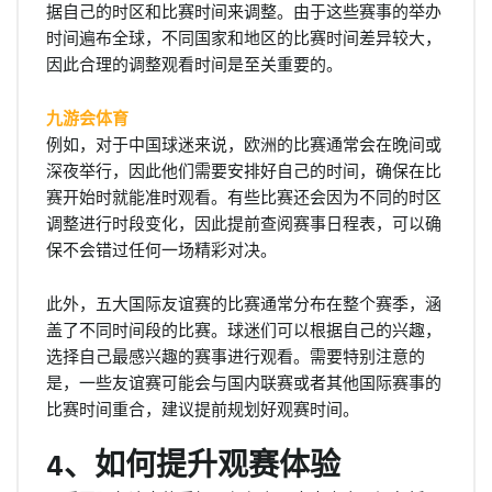
据自己的时区和比赛时间来调整。由于这些赛事的举办
时间遍布全球，不同国家和地区的比赛时间差异较大，
因此合理的调整观看时间是至关重要的。
九游会体育
例如，对于中国球迷来说，欧洲的比赛通常会在晚间或
深夜举行，因此他们需要安排好自己的时间，确保在比
赛开始时就能准时观看。有些比赛还会因为不同的时区
调整进行时段变化，因此提前查阅赛事日程表，可以确
保不会错过任何一场精彩对决。
此外，五大国际友谊赛的比赛通常分布在整个赛季，涵
盖了不同时间段的比赛。球迷们可以根据自己的兴趣，
选择自己最感兴趣的赛事进行观看。需要特别注意的
是，一些友谊赛可能会与国内联赛或者其他国际赛事的
比赛时间重合，建议提前规划好观赛时间。
4、如何提升观赛体验