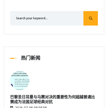
热门新闻
巴黎圣日耳曼与马赛对决的重要性为何超越普通比
赛成为法国足球经典对抗
2026-07-08 09:59:58