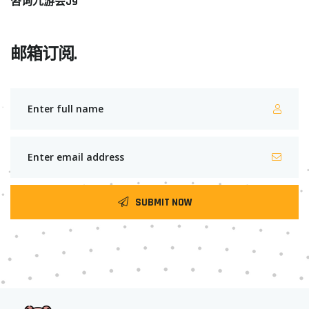
咨询九游会J9
邮箱订阅.
SUBMIT NOW