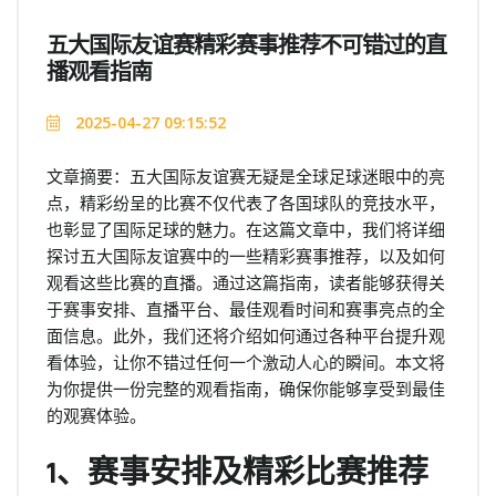
五大国际友谊赛精彩赛事推荐不可错过的直
播观看指南
2025-04-27 09:15:52
文章摘要：五大国际友谊赛无疑是全球足球迷眼中的亮
点，精彩纷呈的比赛不仅代表了各国球队的竞技水平，
也彰显了国际足球的魅力。在这篇文章中，我们将详细
探讨五大国际友谊赛中的一些精彩赛事推荐，以及如何
观看这些比赛的直播。通过这篇指南，读者能够获得关
于赛事安排、直播平台、最佳观看时间和赛事亮点的全
面信息。此外，我们还将介绍如何通过各种平台提升观
看体验，让你不错过任何一个激动人心的瞬间。本文将
为你提供一份完整的观看指南，确保你能够享受到最佳
的观赛体验。
1、赛事安排及精彩比赛推荐