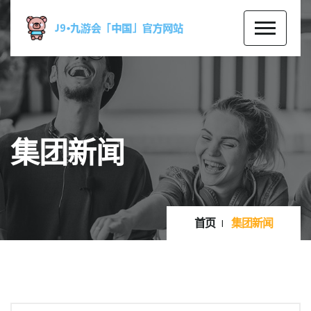
集团新闻
首页
集团新闻