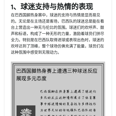
1、球迷支持与热情的表现
在巴西国脚热身赛中，球迷的支持与热情是显而易见
的。无论是在主场还是客场，巴西队的球迷总是能在看
台上营造出一种无与伦比的氛围。球迷们的欢呼声、鼓
声和标语，构成了一种无形的力量，激励着球员们拼尽
全力。特别是在巴西队取得进球或表现出色时，球迷的
欢呼达到了顶峰，整个球场仿佛充满了能量，球员们在
这种氛围中感受到无限动力。