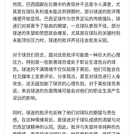
然而，巴西国脚在比赛中的表现并不总是令人满意，尤
其是在球队失利或未能达到预期时，部分球迷的批评情
绪便开始显现。巴西足球作为世界足坛的传统强队，球
迷们对其寄予了极高的期望，一旦球队表现不佳，部分
球迷的失望和愤怒就会爆发，尤其是在球队的关键时刻
未能顶住压力时，球迷的批评声往往会愈发尖锐。
对于球员们而言，面对这些批评可能是一种巨大的心理
压力，特别是一些新晋球员或处于职业生涯低谷的球
员。球迷的不满情绪不仅仅局限于赛后，他们可能会在
社交媒体上发表评论、分享观点，甚至对球员进行人身
攻击，这无疑加剧了球员的心理负担。对于某些球员来
说，来自球迷的负面情绪可能会对他们的职业生涯产生
深远的影响。
同时，球迷的批评也反映了他们对球队的期望与责任
感。在这种情绪背后，是球迷对于球队成绩的渴望与对
巴西足球精神的认同。因此，批评与失望并非纯粹的负
面情感，而是球迷对球队的一种监督和反馈，体现了他