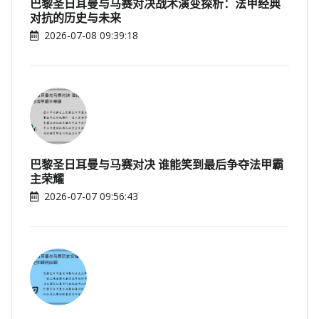
巴黎圣日耳曼与马赛对决战术演变探析：法甲经典
对抗的历史与未来
2026-07-08 09:39:18
巴黎圣日耳曼与马赛对决 谁能笑到最后争夺法甲霸
主荣耀
2026-07-07 09:56:43