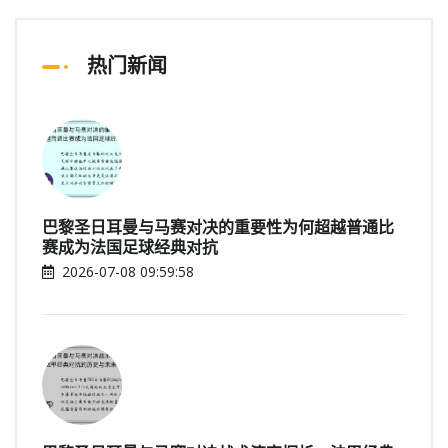
热门新闻
巴黎圣日耳曼与马赛对决的重要性为何超越普通比
赛成为法国足球经典对抗
2026-07-08 09:59:58