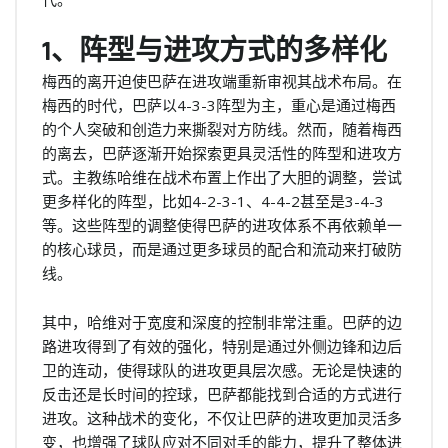
1、阵型与进攻方式的多样化
梅西的离开迫使巴萨在进攻端重新审视其战术布局。在
梅西的时代，巴萨以4-3-3阵型为主，重心是通过梅西
的个人突破和创造力来撕裂对方防线。然而，随着梅西
的离去，巴萨逐渐开始探索更具灵活性的阵型和进攻方
式。主教练哈维在战术布置上作出了大胆的调整，尝试
更多样化的阵型，比如4-2-3-1、4-4-2甚至是3-4-3
等。这些阵型的调整使得巴萨的进攻体系不再依赖单一
的核心球员，而是通过更多球员的配合和流动来打破防
线。
其中，哈维对于宽度和深度的控制非常注重。巴萨的边
路进攻得到了有效的强化，特别是通过外侧边锋和边后
卫的连动，使得球队的进攻更具层次感。无论是快速的
反击还是长时间的控球，巴萨都能找到合适的方式进行
进攻。这种战术的变化，不仅让巴萨的进攻更加灵活多
变，也增强了球队应对不同对手的能力，提升了整体进