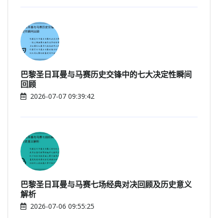
巴黎圣日耳曼与马赛历史交锋中的七大决定性瞬间
回顾
2026-07-07 09:39:42
巴黎圣日耳曼与马赛七场经典对决回顾及历史意义
解析
2026-07-06 09:55:25