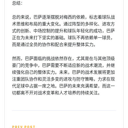
总结：
总的来说，巴萨逐渐摆脱对梅西的依赖，标志着球队战
术思维和布局的重大变化。通过阵型的多样化、进攻方
式的创新、中场控制的提升和球队年轻化的成功，巴萨
正在为未来打下坚实的基础。球队不再依赖单一球员，
而是通过全员的协作和配合来提升整体实力。
然而，巴萨面临的挑战依然存在，尤其是在与其他顶级
豪门的竞争中，巴萨需要不断适应新的战术潮流，并继
续强化自己的整体实力。未来，巴萨的战术发展将更加
注重团队协作和灵活多变的进攻与防守策略，力求在现
代足球中占据一席之地。巴萨的未来充满希望，而这一
切都离不开对战术变革和人才培养的持续关注。
PREV POST