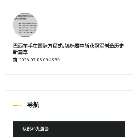
巴西车手在国际方程式E锦标赛中斩获冠军创造历史
新篇章
2026-07-03 09:48:50
导航
认识J9九游会