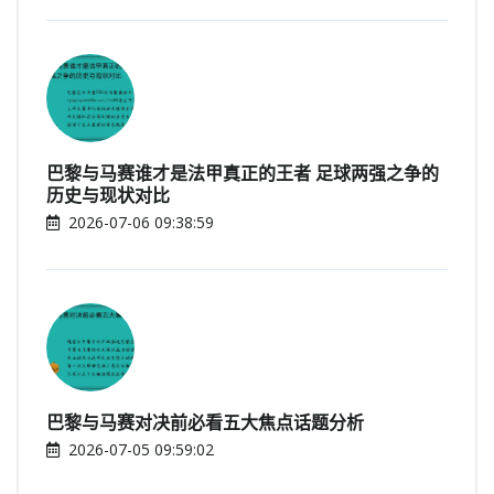
巴黎与马赛谁才是法甲真正的王者 足球两强之争的
历史与现状对比
2026-07-06 09:38:59
巴黎与马赛对决前必看五大焦点话题分析
2026-07-05 09:59:02