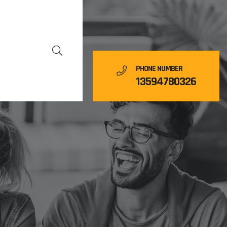
PHONE NUMBER
13594780326