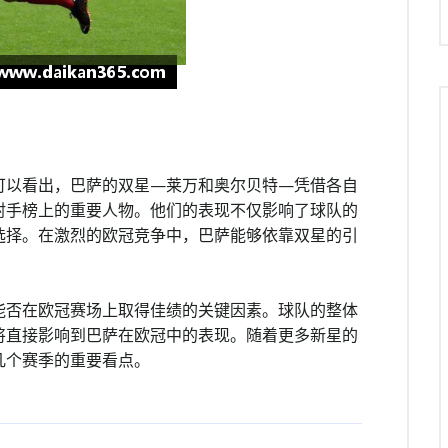
可以看出，巴萨的双星—莱万和奥尔贝特—凭借各自
射手榜上的重要人物。他们的表现不仅影响了球队的
选择。在激烈的欧冠竞争中，巴萨能够依靠双星的引
能否在欧冠赛场上取得佳绩的关键因素。球队的整体
将直接影响到巴萨在欧冠中的表现。随着更多新星的
几个赛季的重要看点。