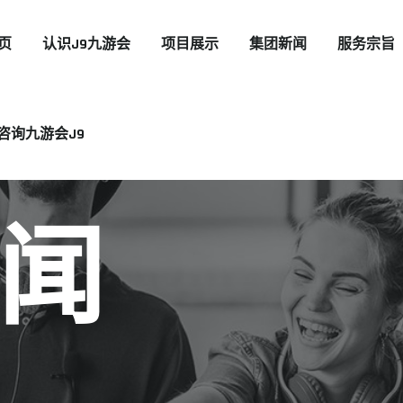
页
认识J9九游会
项目展示
集团新闻
服务宗旨
咨询九游会J9
闻