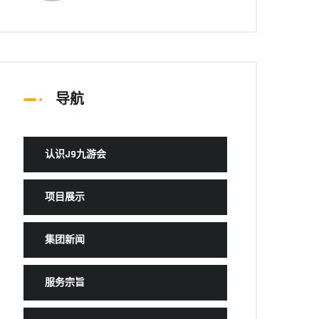
导航
认识J9九游会
项目展示
集团新闻
服务宗旨