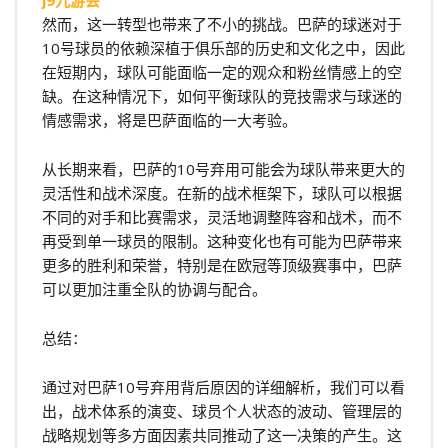
然而，这一转型也带来了不小的挑战。巴萨的球迷对于
10号球员的依赖深植于俱乐部的历史和文化之中，因此
在短期内，球队可能面临一定的观众和粉丝情感上的空
缺。在这种情况下，如何平衡球队的竞技需求与球迷的
情感需求，将是巴萨面临的一大考验。
从长期来看，巴萨的10号弃用可能会为球队带来更大的
灵活性和战术深度。在新的战术框架下，球队可以根据
不同的对手和比赛需求，灵活地调整阵容和战术，而不
再受到单一球员的限制。这种变化也有可能为巴萨带来
更多的胜利和荣誉，特别是在欧冠等顶级赛事中，巴萨
可以更加注重全队的协调与配合。
总结：
通过对巴萨10号弃用背后原因的详细解析，我们可以看
出，战术体系的演变、球员个人状态的波动、管理层的
战略规划等多方面因素共同推动了这一决策的产生。这