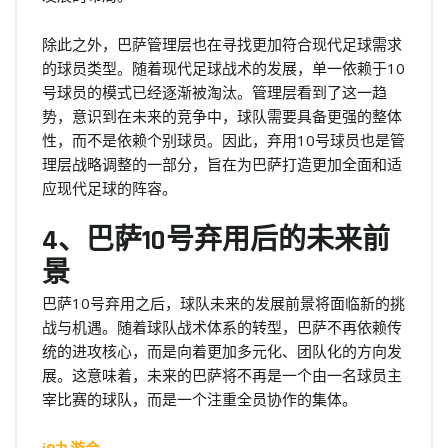
除此之外，巴萨管理层也在寻找更加符合现代足球需求
的球员类型。随着现代足球战术的发展，单一依赖于10
号球员的模式已经逐渐被淘汰。管理层看到了这一趋
势，意识到在未来的竞争中，球队需要具备更强的整体
性，而不是依赖个别球员。因此，弃用10号球员也是管
理层战略调整的一部分，旨在为巴萨打造更加全面和适
应现代足球的阵容。
4、巴萨10号弃用后的未来前
景
巴萨10号弃用之后，球队未来的发展前景将面临新的挑
战与机遇。随着球队战术体系的转型，巴萨不再依赖传
统的进攻核心，而是向着更加多元化、团队化的方向发
展。这意味着，未来的巴萨将不再是一个由一名球员主
宰比赛的球队，而是一个注重全员协作的集体。
j9九游会