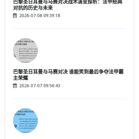
巴黎圣日耳曼与马赛对决战术演变探析：法甲经典
对抗的历史与未来
2026-07-08 09:39:18
巴黎圣日耳曼与马赛对决 谁能笑到最后争夺法甲霸
主荣耀
2026-07-07 09:56:43