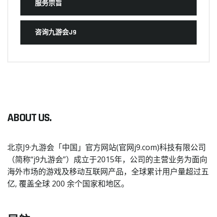
服务宗旨
咨询九游会J9
ABOUT US.
北京J9·九游会「中国」官方网站(官网j9.com)科技有限公司
（简称“j9九游会”）成立于2015年，公司的主营业务为面向
海外市场的游戏及移动互联网产品，全球累计用户量超过五
亿, 覆盖全球 200 余个国家和地区。