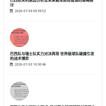
巴西队失利原因分析及未来避免类似错误的策略探
讨
2026-07-04 09:39:52
巴西队与瑞士队实力对决再现 世界级球队碰撞引发
的战术博弈
2026-07-03 10:30:46