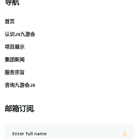
导航
首页
认识J9九游会
项目展示
集团新闻
服务宗旨
咨询九游会J9
邮箱订阅.