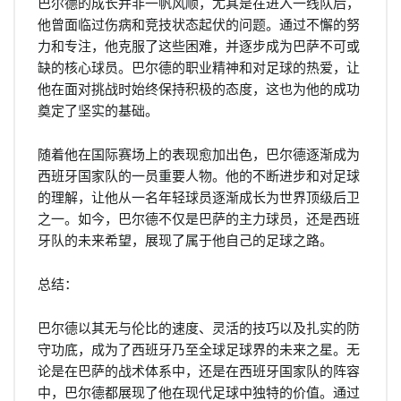
巴尔德的成长并非一帆风顺，尤其是在进入一线队后，
他曾面临过伤病和竞技状态起伏的问题。通过不懈的努
力和专注，他克服了这些困难，并逐步成为巴萨不可或
缺的核心球员。巴尔德的职业精神和对足球的热爱，让
他在面对挑战时始终保持积极的态度，这也为他的成功
奠定了坚实的基础。
随着他在国际赛场上的表现愈加出色，巴尔德逐渐成为
西班牙国家队的一员重要人物。他的不断进步和对足球
的理解，让他从一名年轻球员逐渐成长为世界顶级后卫
之一。如今，巴尔德不仅是巴萨的主力球员，还是西班
牙队的未来希望，展现了属于他自己的足球之路。
总结：
巴尔德以其无与伦比的速度、灵活的技巧以及扎实的防
守功底，成为了西班牙乃至全球足球界的未来之星。无
论是在巴萨的战术体系中，还是在西班牙国家队的阵容
中，巴尔德都展现了他在现代足球中独特的价值。通过