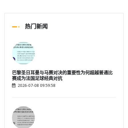
热门新闻
巴黎圣日耳曼与马赛对决的重要性为何超越普通比
赛成为法国足球经典对抗
2026-07-08 09:59:58