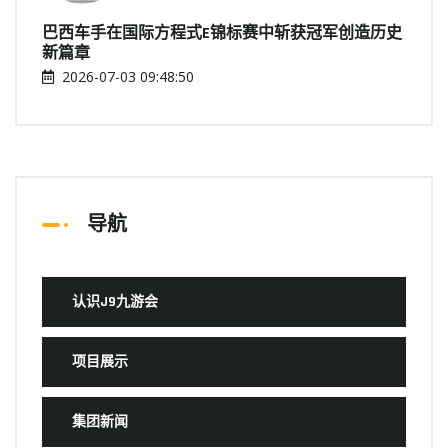
巴西车手在国际方程式E锦标赛中斩获冠军创造历史
新篇章
2026-07-03 09:48:50
导航
认识J9九游会
项目展示
集团新闻