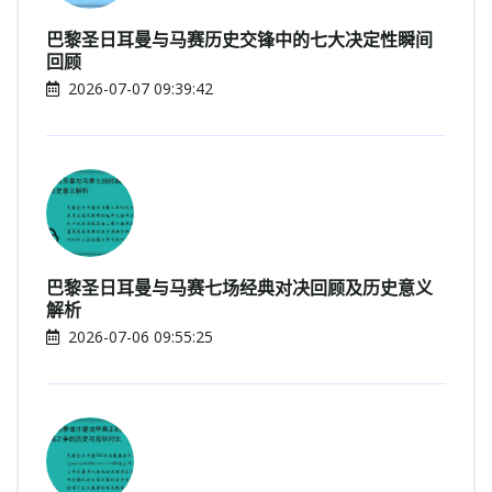
巴黎圣日耳曼与马赛历史交锋中的七大决定性瞬间
回顾
2026-07-07 09:39:42
巴黎圣日耳曼与马赛七场经典对决回顾及历史意义
解析
2026-07-06 09:55:25