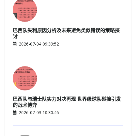
巴西队失利原因分析及未来避免类似错误的策略探
讨
2026-07-04 09:39:52
巴西队与瑞士队实力对决再现 世界级球队碰撞引发
的战术博弈
2026-07-03 10:30:46