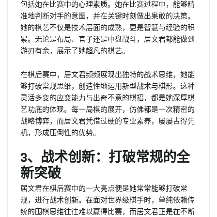
包括她在比赛中的心理素质。她在比赛过程中，能够精
准地判断对手的意图，并在关键时刻做出果敢的决策。
她的棋艺不仅是技术层面的成熟，更是智慧与经验的积
累。无论是布局、官子还是中盘战斗，居文君都能做到
游刃有余，展示了她超凡的棋艺。
在棋后赛中，居文君频频展现出独特的战术思维，她能
够打破常规思维，创造性地运用新型战术与棋形。这种
灵活多变的应变能力与出奇不意的棋招，都是她深厚棋
艺功底的体现。每一局棋的展开，仿佛都是一次精密的
战略博弈，而居文君凭借过硬的专业素养，屡屡占得先
机，形成压倒性的优势。
3、战术创新：打破常规的全
新突破
居文君在棋后赛中的一大亮点便是她常常能够打破常
规，进行战术创新。在面对世界级棋手时，单纯依赖传
统的围棋思维往往难以赢得比赛，而居文君正是在不断