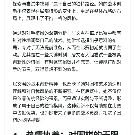
探索与尝试中找到了属于自己的独特路径。她的战术创
新不仅表现在局部棋形的变化上，更是在整体战略的布
局上，展现出了不拘一格的风格。
通过对对手棋风的深刻分析，居文君在每场比赛中都有
针对性地调整自己的战术。她常常选择出乎意料的布
局，令对手无法提前准备，从而在比赛初期就占据了主
动。尤其是在一些关键时刻，居文君大胆尝试一些极具
创新性的棋招，有时这些招数并不完美，但却能打乱对
手的节奏，取得意想不到的效果。
居文君的战术创新精神，也反映了她对围棋艺术的深刻
理解和对自我风格的不断探索。在棋后赛中，她不仅仅
是依靠传统经验的积累，而是通过实践与不断调整，形
成了属于自己的独特棋风。这种创新不仅帮助她在比赛
中占据优势，也为她带来了更多的战术灵感，拓宽了围
棋的战略视野。