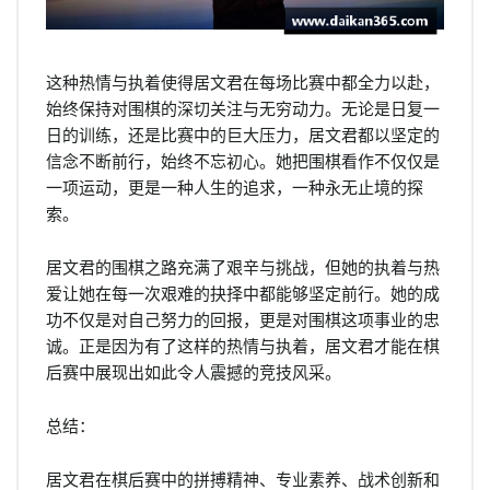
这种热情与执着使得居文君在每场比赛中都全力以赴，
始终保持对围棋的深切关注与无穷动力。无论是日复一
日的训练，还是比赛中的巨大压力，居文君都以坚定的
信念不断前行，始终不忘初心。她把围棋看作不仅仅是
一项运动，更是一种人生的追求，一种永无止境的探
索。
居文君的围棋之路充满了艰辛与挑战，但她的执着与热
爱让她在每一次艰难的抉择中都能够坚定前行。她的成
功不仅是对自己努力的回报，更是对围棋这项事业的忠
诚。正是因为有了这样的热情与执着，居文君才能在棋
后赛中展现出如此令人震撼的竞技风采。
总结：
居文君在棋后赛中的拼搏精神、专业素养、战术创新和