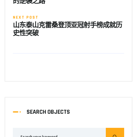
的逆袭之路
NEXT POST
山东泰山克雷桑登顶亚冠射手榜成就历
史性突破
SEARCH OBJECTS