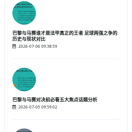
巴黎与马赛谁才是法甲真正的王者 足球两强之争的
历史与现状对比
2026-07-06 09:38:59
巴黎与马赛对决前必看五大焦点话题分析
2026-07-05 09:59:02