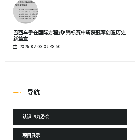
巴西车手在国际方程式E锦标赛中斩获冠军创造历史
新篇章
2026-07-03 09:48:50
导航
认识J9九游会
项目展示