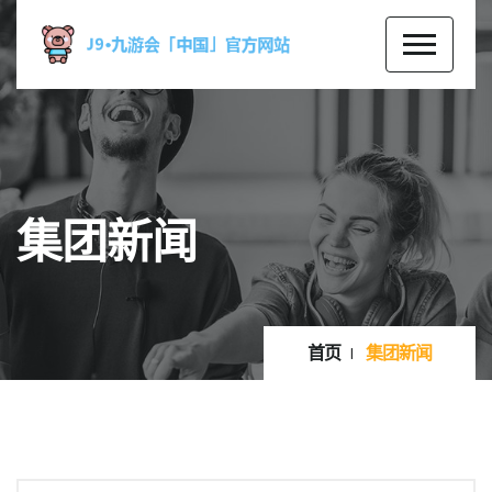
集团新闻
首页
集团新闻