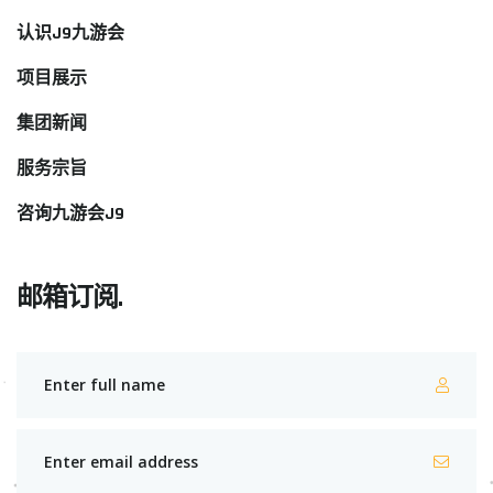
认识J9九游会
项目展示
集团新闻
服务宗旨
咨询九游会J9
邮箱订阅.