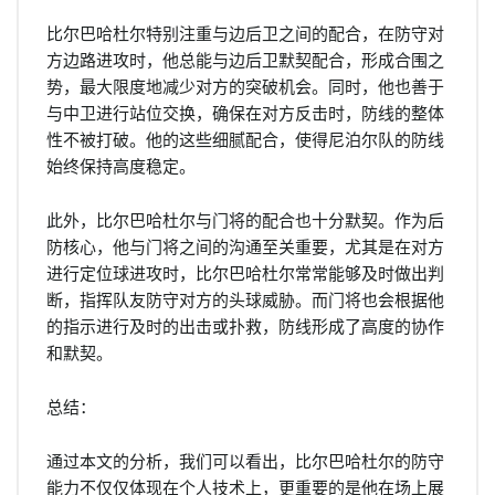
比尔巴哈杜尔特别注重与边后卫之间的配合，在防守对
方边路进攻时，他总能与边后卫默契配合，形成合围之
势，最大限度地减少对方的突破机会。同时，他也善于
与中卫进行站位交换，确保在对方反击时，防线的整体
性不被打破。他的这些细腻配合，使得尼泊尔队的防线
始终保持高度稳定。
此外，比尔巴哈杜尔与门将的配合也十分默契。作为后
防核心，他与门将之间的沟通至关重要，尤其是在对方
进行定位球进攻时，比尔巴哈杜尔常常能够及时做出判
断，指挥队友防守对方的头球威胁。而门将也会根据他
的指示进行及时的出击或扑救，防线形成了高度的协作
和默契。
总结：
通过本文的分析，我们可以看出，比尔巴哈杜尔的防守
能力不仅仅体现在个人技术上，更重要的是他在场上展