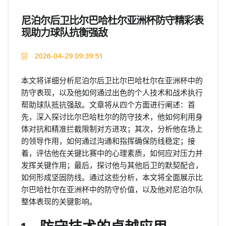
尼泊尔后卫比尔巴哈杜尔亚洲杯防守精彩表
现助力球队抗衡强敌
2026-04-29 09:39:51
本文将详细分析尼泊尔后卫比尔巴哈杜尔在亚洲杯中的
防守表现，以及他如何通过出色的个人技术和战术执行
帮助球队抵抗强敌。文章将从四个方面进行阐述：首
先，深入探讨比尔巴哈杜尔的防守技术，他如何利用身
体对抗和精准拦截限制对方进攻；其次，分析他在场上
的领导作用，如何通过沟通和指挥确保防线稳定；接
着，评估他在关键比赛中的心理素质，如何应对压力并
发挥关键作用；最后，探讨他与其他后卫的默契配合，
如何形成坚固防线。通过这些分析，本文将全面展示比
尔巴哈杜尔在亚洲杯中的防守价值，以及他对尼泊尔队
整体表现的关键影响。