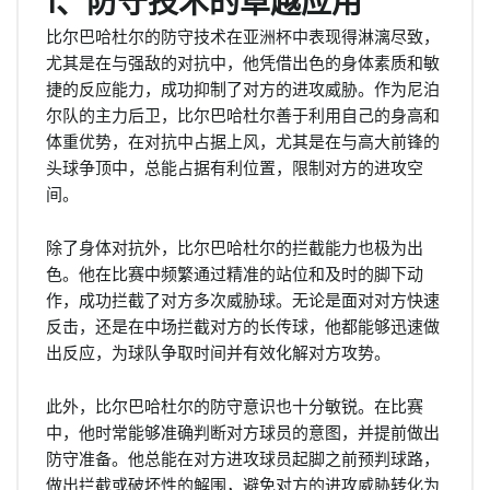
1、防守技术的卓越应用
比尔巴哈杜尔的防守技术在亚洲杯中表现得淋漓尽致，
尤其是在与强敌的对抗中，他凭借出色的身体素质和敏
捷的反应能力，成功抑制了对方的进攻威胁。作为尼泊
尔队的主力后卫，比尔巴哈杜尔善于利用自己的身高和
体重优势，在对抗中占据上风，尤其是在与高大前锋的
头球争顶中，总能占据有利位置，限制对方的进攻空
间。
除了身体对抗外，比尔巴哈杜尔的拦截能力也极为出
色。他在比赛中频繁通过精准的站位和及时的脚下动
作，成功拦截了对方多次威胁球。无论是面对对方快速
反击，还是在中场拦截对方的长传球，他都能够迅速做
出反应，为球队争取时间并有效化解对方攻势。
此外，比尔巴哈杜尔的防守意识也十分敏锐。在比赛
中，他时常能够准确判断对方球员的意图，并提前做出
防守准备。他总能在对方进攻球员起脚之前预判球路，
做出拦截或破坏性的解围，避免对方的进攻威胁转化为