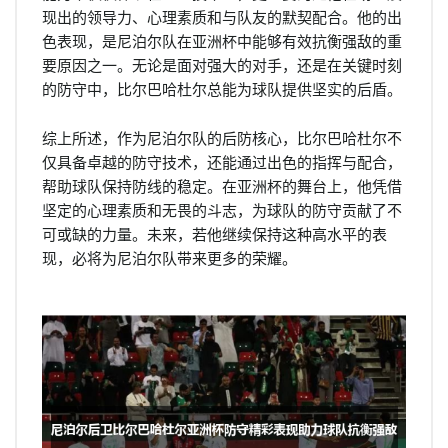
现出的领导力、心理素质和与队友的默契配合。他的出
色表现，是尼泊尔队在亚洲杯中能够有效抗衡强敌的重
要原因之一。无论是面对强大的对手，还是在关键时刻
的防守中，比尔巴哈杜尔总能为球队提供坚实的后盾。
综上所述，作为尼泊尔队的后防核心，比尔巴哈杜尔不
仅具备卓越的防守技术，还能通过出色的指挥与配合，
帮助球队保持防线的稳定。在亚洲杯的舞台上，他凭借
坚定的心理素质和无畏的斗志，为球队的防守贡献了不
可或缺的力量。未来，若他继续保持这种高水平的表
现，必将为尼泊尔队带来更多的荣耀。