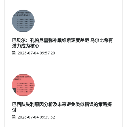
巴贝尔：孔帕尼需弥补戴维斯速度差距 乌尔比希有
潜力成为核心
2026-07-04 09:57:20
巴西队失利原因分析及未来避免类似错误的策略探
讨
2026-07-04 09:39:52