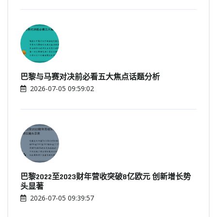
巴黎与马赛对决前必看五大焦点话题分析
2026-07-05 09:59:02
巴黎2022至2023财年营收突破8亿欧元 创新增长势
头显著
2026-07-05 09:39:57