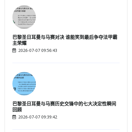
巴黎圣日耳曼与马赛对决 谁能笑到最后争夺法甲霸
主荣耀
2026-07-07 09:56:43
巴黎圣日耳曼与马赛历史交锋中的七大决定性瞬间
回顾
2026-07-07 09:39:42