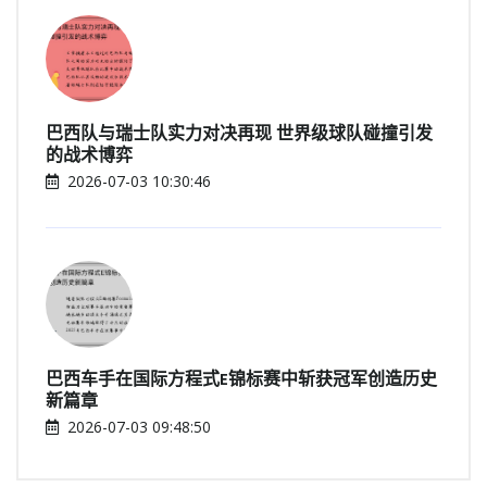
巴西队与瑞士队实力对决再现 世界级球队碰撞引发
的战术博弈
2026-07-03 10:30:46
巴西车手在国际方程式E锦标赛中斩获冠军创造历史
新篇章
2026-07-03 09:48:50