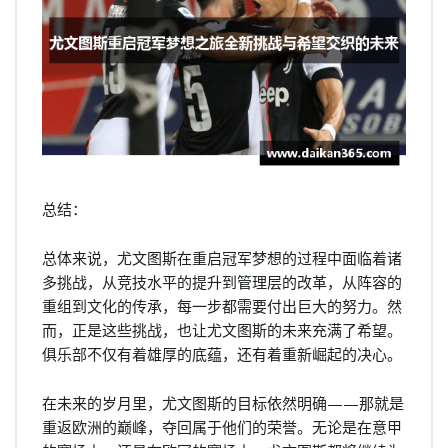
总结：
总体来说，尤文图斯在重启冠军梦想的过程中面临着诸
多挑战，从竞技水平的提升到管理层的改革，从阵容的
重组到文化的传承，每一步都需要付出巨大的努力。然
而，正是这些挑战，也让尤文图斯的未来充满了希望。
俱乐部不仅有着雄厚的底蕴，还有着重新崛起的决心。
在未来的岁月里，尤文图斯的目标依然明确——那就是
重返欧洲的巅峰，夺回属于他们的荣誉。无论是在意甲