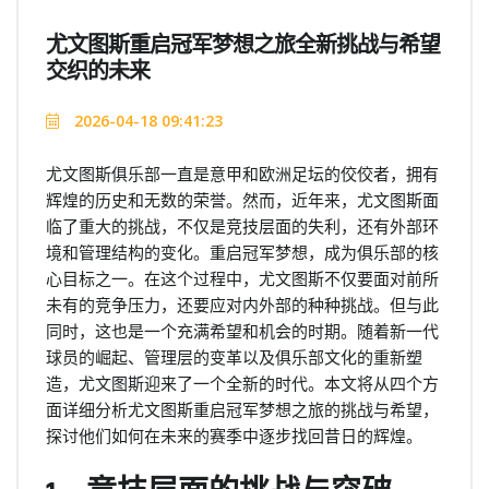
尤文图斯重启冠军梦想之旅全新挑战与希望
交织的未来
2026-04-18 09:41:23
尤文图斯俱乐部一直是意甲和欧洲足坛的佼佼者，拥有
辉煌的历史和无数的荣誉。然而，近年来，尤文图斯面
临了重大的挑战，不仅是竞技层面的失利，还有外部环
境和管理结构的变化。重启冠军梦想，成为俱乐部的核
心目标之一。在这个过程中，尤文图斯不仅要面对前所
未有的竞争压力，还要应对内外部的种种挑战。但与此
同时，这也是一个充满希望和机会的时期。随着新一代
球员的崛起、管理层的变革以及俱乐部文化的重新塑
造，尤文图斯迎来了一个全新的时代。本文将从四个方
面详细分析尤文图斯重启冠军梦想之旅的挑战与希望，
探讨他们如何在未来的赛季中逐步找回昔日的辉煌。