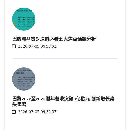
巴黎与马赛对决前必看五大焦点话题分析
2026-07-05 09:59:02
巴黎2022至2023财年营收突破8亿欧元 创新增长势
头显著
2026-07-05 09:39:57