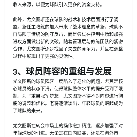
收入来源，以便为球队引入更多的资金支持。
此外，尤文图斯还在球队的战术和技术层面进行了调
整。新任主教练的加入带来了战术理念的革新，球队不
再局限于传统的防守反击，而是尝试在控制中场和加强
进攻方面做出新的突破。随着管理层与教练团队的紧密
合作，尤文图斯逐步找回了失去的竞争力，并且在调整
过程中展现出了更强的灵活性。
3、球员阵容的重组与发展
尤文图斯的球员阵容一度陷入了老化的问题，尤其是核
心球员的状态下滑，使得球队整体水平的提升受到了限
制。为了重启冠军梦想，尤文图斯不得不对阵容进行彻
底的调整和优化。老将逐渐淡出，年轻球员的崛起成为
了球队的未来。
尤文图斯在转会市场上的操作愈加精准，逐步加强了对
年轻球员的引进。无论是在国内联赛，还是在海外市