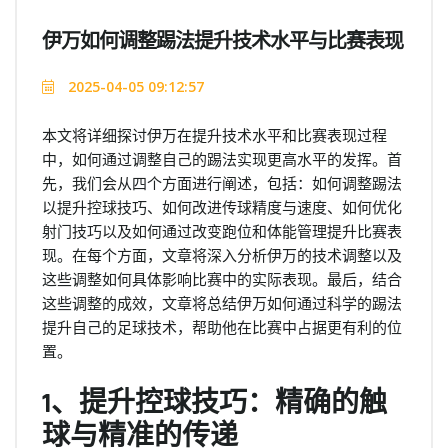
伊万如何调整踢法提升技术水平与比赛表现
2025-04-05 09:12:57
本文将详细探讨伊万在提升技术水平和比赛表现过程
中，如何通过调整自己的踢法实现更高水平的发挥。首
先，我们会从四个方面进行阐述，包括：如何调整踢法
以提升控球技巧、如何改进传球精度与速度、如何优化
射门技巧以及如何通过改变跑位和体能管理提升比赛表
现。在每个方面，文章将深入分析伊万的技术调整以及
这些调整如何具体影响比赛中的实际表现。最后，结合
这些调整的成效，文章将总结伊万如何通过科学的踢法
提升自己的足球技术，帮助他在比赛中占据更有利的位
置。
1、提升控球技巧：精确的触
球与精准的传递