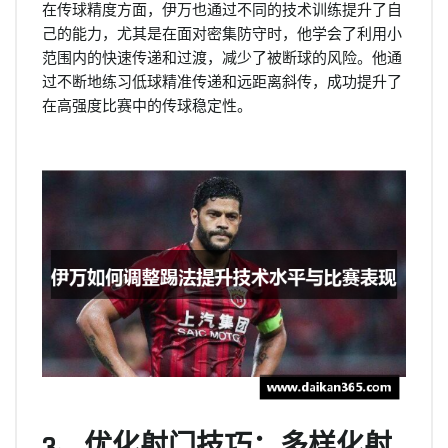
在传球精度方面，伊万也通过不同的技术训练提升了自
己的能力，尤其是在面对密集防守时，他学会了利用小
范围内的快速传递和过渡，减少了被断球的风险。他通
过不断地练习低球精准传递和远距离斜传，成功提升了
在高强度比赛中的传球稳定性。
3、优化射门技巧：多样化射