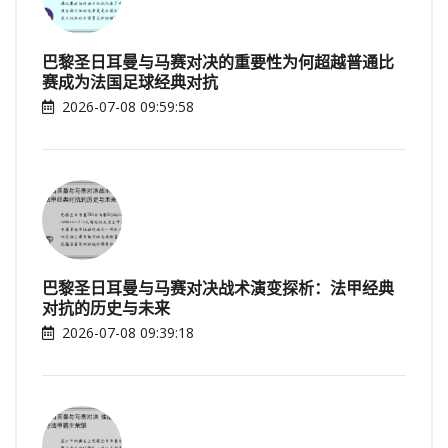
巴黎圣日耳曼与马赛对决的重要性为何超越普通比
赛成为法国足球经典对抗
2026-07-08 09:59:58
巴黎圣日耳曼与马赛对决战术演变探析：法甲经典
对抗的历史与未来
2026-07-08 09:39:18