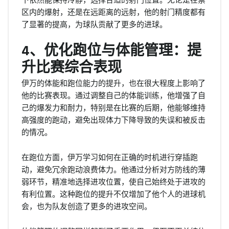
区内的爆射，还是在远距离的远射，他的射门精度都有
了显著的提高，为球队贡献了更多的进球。
4、优化跑位与体能管理：提
升比赛综合表现
伊万的体能和跑位能力的提升，也在很大程度上影响了
他的比赛表现。通过调整自己的体能训练，他增强了自
己的爆发力和耐力，特别是在比赛的后期，他能够维持
高强度的跑动，避免出现体力下降导致的失误和被反击
的情况。
在跑位方面，伊万学习如何在正确的时机进行穿插跑
动，避免冗余跑动浪费体力。他通过分析对方防线的薄
弱环节，精准地选择进攻位置，使自己始终处于进攻的
有利位置。这种跑位的提升不仅增加了他个人的进球机
会，也为队友创造了更多的进攻空间。