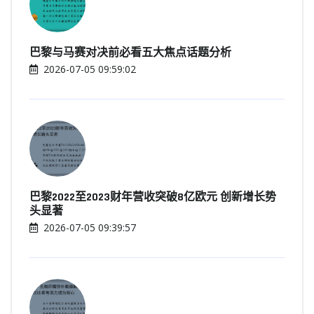
巴黎与马赛对决前必看五大焦点话题分析
2026-07-05 09:59:02
巴黎2022至2023财年营收突破8亿欧元 创新增长势
头显著
2026-07-05 09:39:57