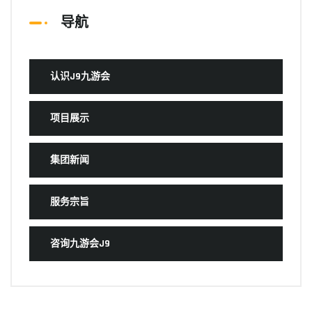
导航
认识J9九游会
项目展示
集团新闻
服务宗旨
咨询九游会J9