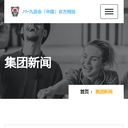
集团新闻
首页
集团新闻