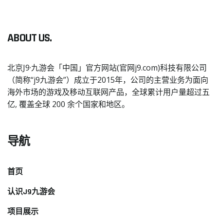
ABOUT US.
北京J9·九游会「中国」官方网站(官网j9.com)科技有限公司
（简称“j9九游会”）成立于2015年，公司的主营业务为面向
海外市场的游戏及移动互联网产品，全球累计用户量超过五
亿, 覆盖全球 200 余个国家和地区。
导航
首页
认识J9九游会
项目展示