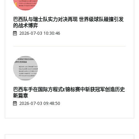
巴西队与瑞士队实力对决再现 世界级球队碰撞引发
的战术博弈
2026-07-03 10:30:46
巴西车手在国际方程式E锦标赛中斩获冠军创造历史
新篇章
2026-07-03 09:48:50