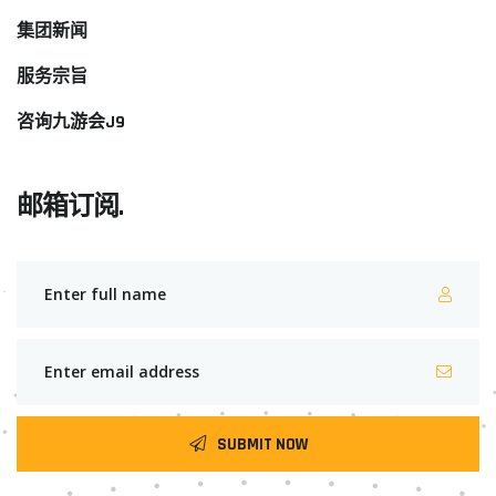
集团新闻
服务宗旨
咨询九游会J9
邮箱订阅.
SUBMIT NOW