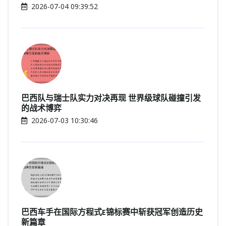
2026-07-04 09:39:52
巴西队与瑞士队实力对决再现 世界级球队碰撞引发
的战术博弈
2026-07-03 10:30:46
巴西车手在国际方程式E锦标赛中斩获冠军创造历史
新篇章