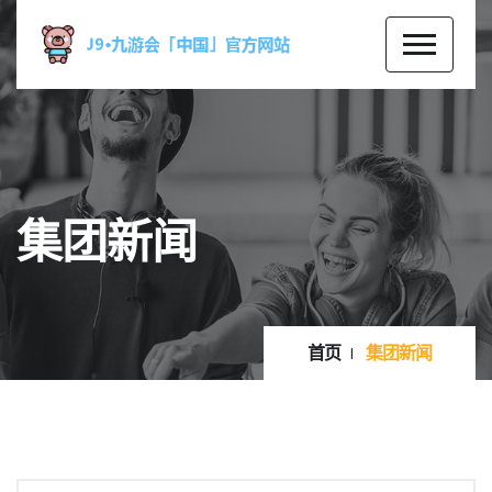
集团新闻
首页
集团新闻