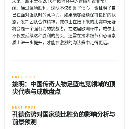
未来，威尔士在2016年欧洲杯中的晋级前景非常广
阔。通过这场胜利，球队不仅积累了信心，也证明了自
己在面对强队时的竞争力。如果能够继续保持良好的状
态，发挥团队合作精神，威尔士在接下来的比赛中无疑
将会是一个强有力的挑战者。在这届欧洲杯中，威尔士
不仅要延续这种胜利的势头，还需在技术细节和心理素
质上进一步提升，才能在激烈的淘汰赛中走得更远。
PREV POST
姚明：中国传奇人物足篮电竞领域的顶
尖代表与成就盘点
NEXT POST
孔德伤势对国家德比胜负的影响分析与
前景预测