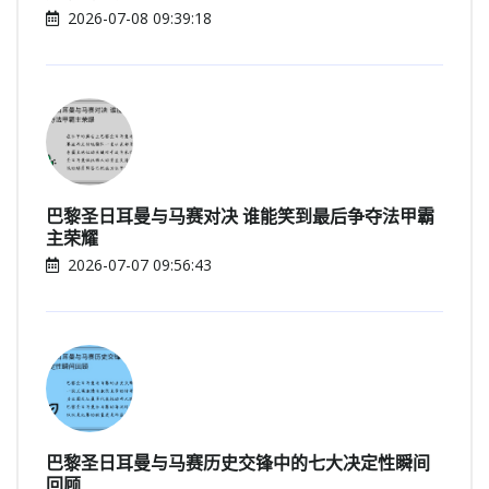
2026-07-08 09:39:18
巴黎圣日耳曼与马赛对决 谁能笑到最后争夺法甲霸
主荣耀
2026-07-07 09:56:43
巴黎圣日耳曼与马赛历史交锋中的七大决定性瞬间
回顾