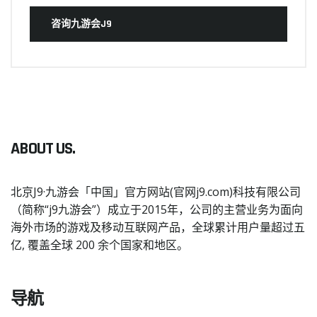
咨询九游会J9
ABOUT US.
北京J9·九游会「中国」官方网站(官网j9.com)科技有限公司
（简称“j9九游会”）成立于2015年，公司的主营业务为面向
海外市场的游戏及移动互联网产品，全球累计用户量超过五
亿, 覆盖全球 200 余个国家和地区。
导航