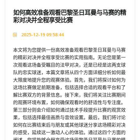
如何高效准备观看巴黎圣日耳曼与马赛的精
彩对决并全程享受比赛
2025-12-19 09:58:44
本文将为您提供一份高效准备观看巴黎圣日耳曼与马赛
的精彩对决并全程享受比赛的实用指南。无论您是第一
次观看这场备受瞩目的法甲对决，还是已经是这两支球
队的忠实球迷，本篇文章将从四个方面详细分析如何最
大限度地提升您的观赛体验。首先，我们将探讨如何为
这场比赛做足前期准备，包括选择合适的观看平台和了
解比赛双方的背景信息。接下来，我们将关注比赛期间
的观赛环境布置，如何确保观看时的舒适性与专注度。
第三部分则会介绍如何通过技术手段提升比赛的观赏效
果，包括选择最佳画质与音效设置。最后，我们将讨论
如何在比赛结束后与朋友或其他球迷分享这场精彩对决
的感受，延续这一激动人心的体验。通过这四个方面的
阐述，您将能够全程享受这场巴黎圣日耳曼与马赛的精