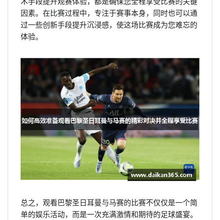
术手段提升观赛体验，都是确保您全程享受比赛的关键
因素。在比赛过程中，专注于赛事本身，同时也可以通
过一些创新手段提升沉浸感，使这场比赛成为您难忘的
体验。
总之，观看巴黎圣日耳曼与马赛的比赛不仅仅是一个简
单的娱乐活动，而是一次充满激情和期待的足球盛宴。