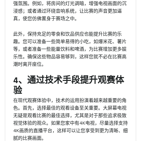
强氛围。例如，将房间的灯光调暗，增强电视画面的沉
浸感；或者通过环绕音响系统，让比赛的声音更加逼
真，使您仿佛置身于赛场之中。
此外，保持充足的零食和饮品供应也能提升比赛的乐
趣。您可以准备一些简单易得的小吃，如爆米花、薯片
等，或者准备一些能量饮料和啤酒，为比赛增加更多娱
乐性。确保这些物品容易够到，这样您就不必在比赛高
潮时离开座位。
4、通过技术手段提升观赛体
验
在现代观赛体验中，技术的运用扮演着越来越重要的角
色。首先，选择最佳的观看设备至关重要。大屏幕电视
无疑是观看比赛的最佳选择，尤其是对于那些追求极致
视觉体验的观众。如果您家中有4K电视，尽量选择支持
4K画质的直播平台，这样可以让您享受到更为清晰、细
腻的比赛画面。