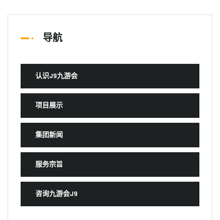
导航
认识J9九游会
项目展示
集团新闻
服务宗旨
咨询九游会J9