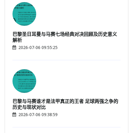
巴黎圣日耳曼与马赛七场经典对决回顾及历史意义
解析
2026-07-06 09:55:25
巴黎与马赛谁才是法甲真正的王者 足球两强之争的
历史与现状对比
2026-07-06 09:38:59