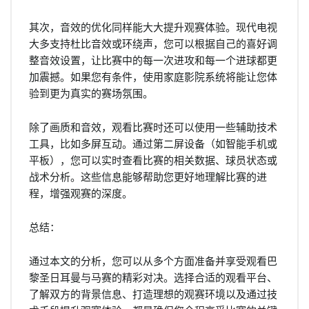
其次，音效的优化同样能大大提升观赛体验。现代电视
大多支持杜比音效或环绕声，您可以根据自己的喜好调
整音效设置，让比赛中的每一次进攻和每一个进球都更
加震撼。如果您有条件，使用家庭影院系统将能让您体
验到更为真实的赛场氛围。
除了画质和音效，观看比赛时还可以使用一些辅助技术
工具，比如多屏互动。通过第二屏设备（如智能手机或
平板），您可以实时查看比赛的相关数据、球员状态或
战术分析。这些信息能够帮助您更好地理解比赛的进
程，增强观赛的深度。
总结：
通过本文的分析，您可以从多个方面准备并享受观看巴
黎圣日耳曼与马赛的精彩对决。选择合适的观看平台、
了解双方的背景信息、打造理想的观赛环境以及通过技