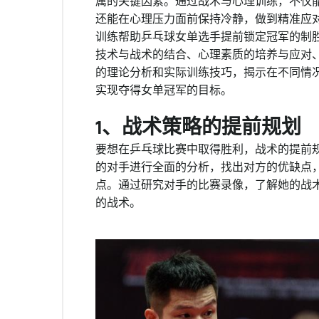
属的关键因素。通过战术与心理训练，不仅
还能在心理压力面前保持冷静，做到精准应
训练帮助乒乓球女单选手提前锁定冠军的制
技术与战术的结合、心理素质的培养与应对
的理论分析和实际训练技巧，揭示在不同情
实现夺得女单冠军的目标。
1、战术策略的提前规划
要想在乒乓球比赛中取得胜利，战术的提前
的对手进行全面的分析，找出对方的优缺点
点。通过研究对手的比赛录像，了解她的战
的战术。