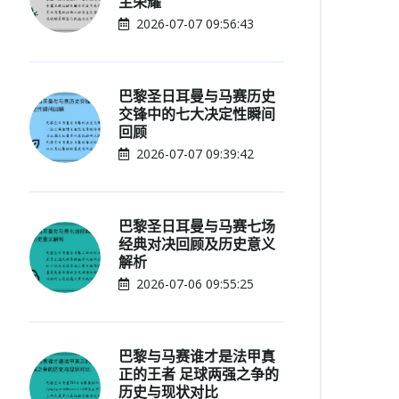
主荣耀
2026-07-07 09:56:43
巴黎圣日耳曼与马赛历史
交锋中的七大决定性瞬间
回顾
2026-07-07 09:39:42
巴黎圣日耳曼与马赛七场
经典对决回顾及历史意义
解析
2026-07-06 09:55:25
巴黎与马赛谁才是法甲真
正的王者 足球两强之争的
历史与现状对比