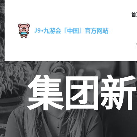
首
集团新