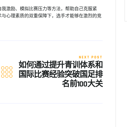
自我激励、模拟比赛压力等方法，帮助自己克服紧
术与心理素质的双重保障下，选手才能够在激烈的竞
NEXT POST
如何通过提升青训体系和
国际比赛经验突破国足排
名前100大关