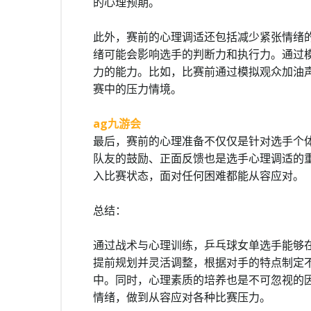
的心理预期。
此外，赛前的心理调适还包括减少紧张情绪
绪可能会影响选手的判断力和执行力。通过
力的能力。比如，比赛前通过模拟观众加油
赛中的压力情境。
ag九游会
最后，赛前的心理准备不仅仅是针对选手个
队友的鼓励、正面反馈也是选手心理调适的
入比赛状态，面对任何困难都能从容应对。
总结：
通过战术与心理训练，乒乓球女单选手能够
提前规划并灵活调整，根据对手的特点制定
中。同时，心理素质的培养也是不可忽视的
情绪，做到从容应对各种比赛压力。