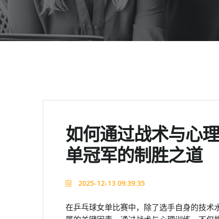
如何通过战术与心
单冠军的制胜之道
2025-12-13 09:39:35
在乒乓球女单比赛中，除了选手自身的技术