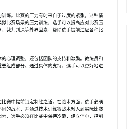
的训练。比赛的压力有时来自于过度的紧张，这种情
模拟比赛场景的压力训练，选手可以提高应对比赛压
声、裁判判决等外界因素，帮助选手提前适应各种比
体的心理调整，还包括团队的支持和激励。教练员和
重要组成部分。通过集体的支持，选手可以更好地进
在比赛中提前锁定制胜之道。在战术方面，选手必须
不同的战术，并通过技术训练将战术融入到实际比赛
因素，选手必须在比赛中保持冷静，建立信心，控制