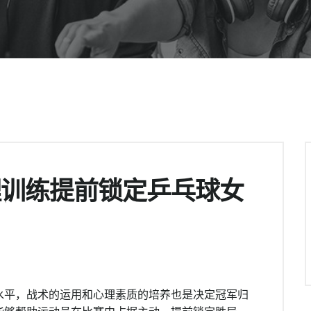
理训练提前锁定乒乓球女
水平，战术的运用和心理素质的培养也是决定冠军归