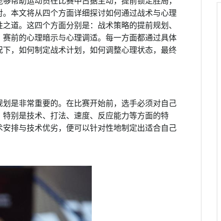
能够帮助运动员在比赛中占据主动，提前锁定胜局，
对。本文将从四个方面详细探讨如何通过战术与心理
胜之道。这四个方面分别是：战术策略的提前规划、
、赛前的心理暗示与心理调适。每一方面都通过具体
况下，如何制定战术计划，如何调整心理状态，最终
规划是非常重要的。在比赛开始前，选手必须对自己
，特别是技术、打法、速度、反应能力等方面的特
术安排与技术优劣，便可以针对性地制定出适合自己