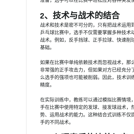
准备，选手可以在比赛中轻松应对各种突发
2、技术与战术的结合
战术和技术是密不可分的，只有把战术运用
乒乓球比赛中，选手不仅需要掌握多种技术
战术。例如，反手挡球、正手拉球、快速削
基础。
如果在比赛中单纯依赖技术而忽视战术，那
非常强的正手攻击力，但如果对方已经充分
么选手的强项也可能被削弱。因此，技术训
精度。
在实际训练中，教练可以通过模拟比赛情境
手在比赛中使用特定的发球、接发球战术，
势、运用战术的能力。这种结合式训练不仅
手的不同战术。