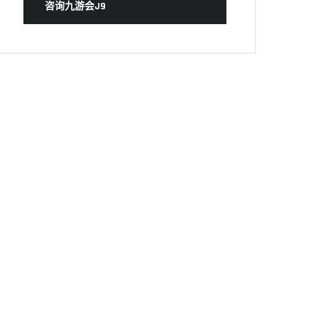
咨询九游会J9