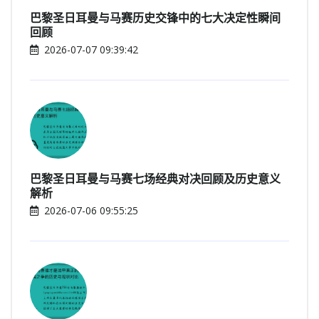
巴黎圣日耳曼与马赛历史交锋中的七大决定性瞬间
回顾
2026-07-07 09:39:42
巴黎圣日耳曼与马赛七场经典对决回顾及历史意义
解析
2026-07-06 09:55:25