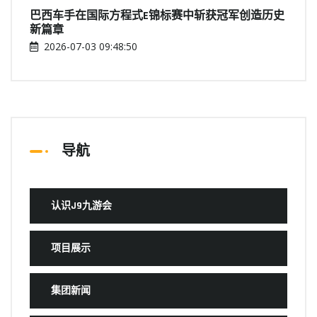
巴西车手在国际方程式E锦标赛中斩获冠军创造历史
新篇章
2026-07-03 09:48:50
导航
认识J9九游会
项目展示
集团新闻