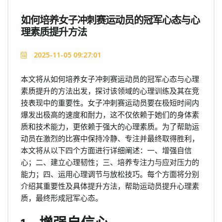
如何培养女子冲刺赛运动员的冠军心态与心
理素质提升方法
2025-11-05 09:27:01
本文将从如何培养女子冲刺赛运动员的冠军心态与心理
素质提升的方法出发，探讨该领域的心理训练及其在竞
技表现中的重要性。女子冲刺赛运动员要在极短时间内
爆发出极高的速度和耐力，这不仅依赖于她们的身体素
质和技术能力，更依赖于强大的心理素质。为了帮助运
动员在激烈的比赛中保持冷静、专注并最终取得胜利，
本文将从以下四个方面进行详细阐述：一、增强自信
心；二、建立心理韧性；三、培养专注力与应对压力的
能力；四、运用心理调节与放松技巧。每个方面将分别
介绍其重要性及具体提升方法，帮助运动员提升心理素
质，最终形成冠军心态。