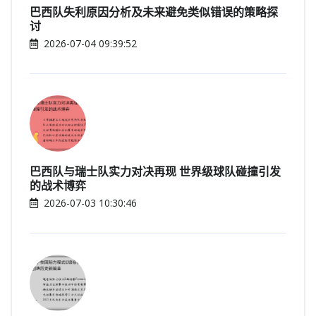
巴西队失利原因分析及未来避免类似错误的策略探
讨
2026-07-04 09:39:52
巴西队与瑞士队实力对决再现 世界级球队碰撞引发
的战术博弈
2026-07-03 10:30:46