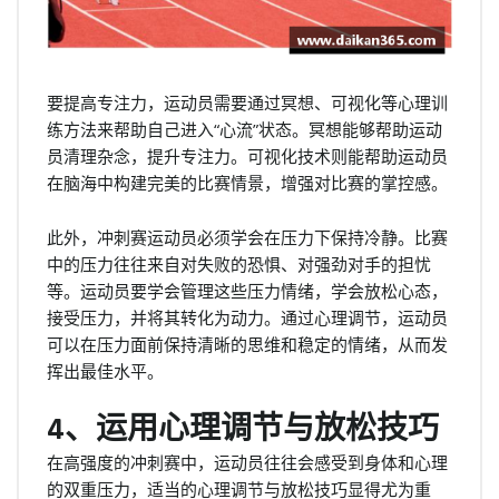
要提高专注力，运动员需要通过冥想、可视化等心理训
练方法来帮助自己进入“心流”状态。冥想能够帮助运动
员清理杂念，提升专注力。可视化技术则能帮助运动员
在脑海中构建完美的比赛情景，增强对比赛的掌控感。
此外，冲刺赛运动员必须学会在压力下保持冷静。比赛
中的压力往往来自对失败的恐惧、对强劲对手的担忧
等。运动员要学会管理这些压力情绪，学会放松心态，
接受压力，并将其转化为动力。通过心理调节，运动员
可以在压力面前保持清晰的思维和稳定的情绪，从而发
挥出最佳水平。
4、运用心理调节与放松技巧
在高强度的冲刺赛中，运动员往往会感受到身体和心理
的双重压力，适当的心理调节与放松技巧显得尤为重