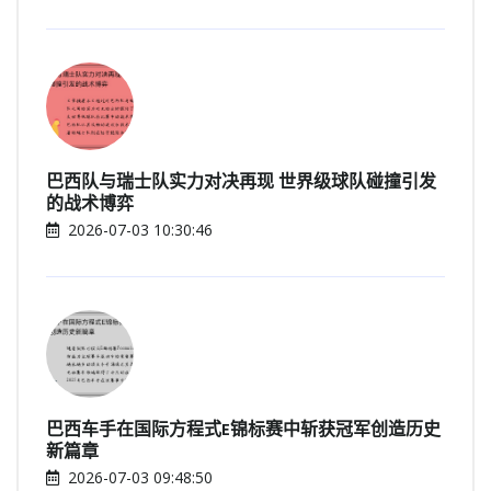
巴西队与瑞士队实力对决再现 世界级球队碰撞引发
的战术博弈
2026-07-03 10:30:46
巴西车手在国际方程式E锦标赛中斩获冠军创造历史
新篇章
2026-07-03 09:48:50