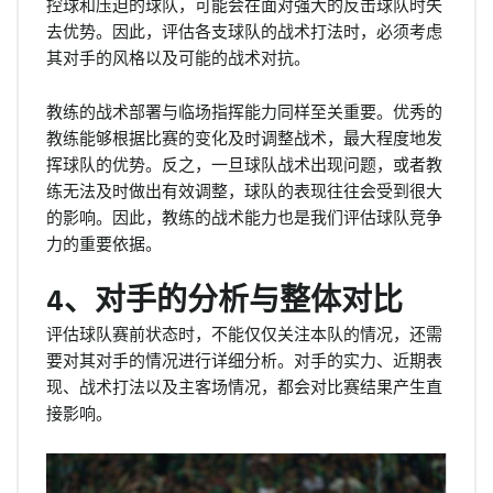
控球和压迫的球队，可能会在面对强大的反击球队时失
去优势。因此，评估各支球队的战术打法时，必须考虑
其对手的风格以及可能的战术对抗。
教练的战术部署与临场指挥能力同样至关重要。优秀的
教练能够根据比赛的变化及时调整战术，最大程度地发
挥球队的优势。反之，一旦球队战术出现问题，或者教
练无法及时做出有效调整，球队的表现往往会受到很大
的影响。因此，教练的战术能力也是我们评估球队竞争
力的重要依据。
4、对手的分析与整体对比
评估球队赛前状态时，不能仅仅关注本队的情况，还需
要对其对手的情况进行详细分析。对手的实力、近期表
现、战术打法以及主客场情况，都会对比赛结果产生直
接影响。