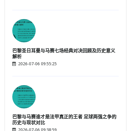
巴黎圣日耳曼与马赛七场经典对决回顾及历史意义
解析
2026-07-06 09:55:25
巴黎与马赛谁才是法甲真正的王者 足球两强之争的
历史与现状对比
2026-07-06 09:38:59