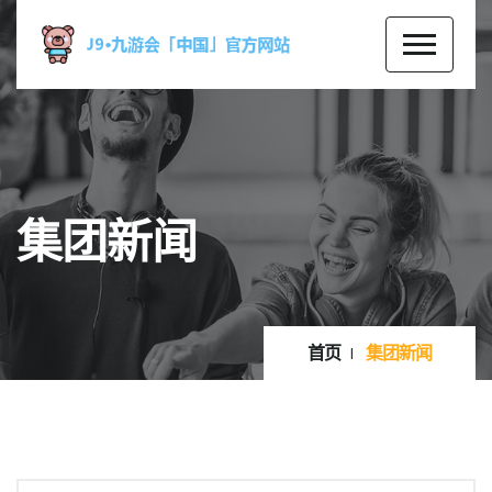
集团新闻
首页
集团新闻