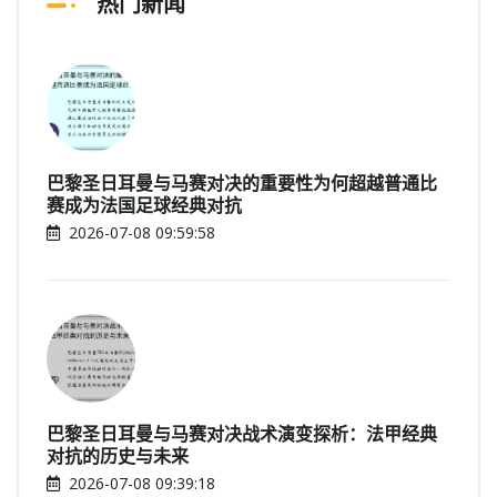
热门新闻
巴黎圣日耳曼与马赛对决的重要性为何超越普通比
赛成为法国足球经典对抗
2026-07-08 09:59:58
巴黎圣日耳曼与马赛对决战术演变探析：法甲经典
对抗的历史与未来
2026-07-08 09:39:18