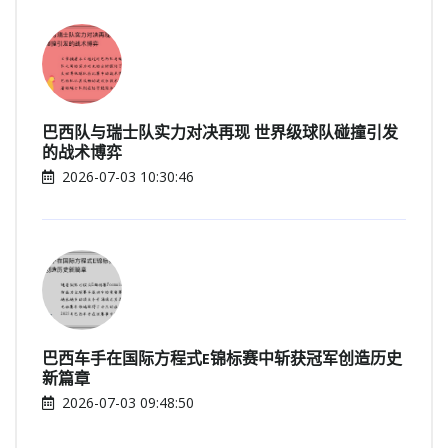
巴西队与瑞士队实力对决再现 世界级球队碰撞引发
的战术博弈
2026-07-03 10:30:46
巴西车手在国际方程式E锦标赛中斩获冠军创造历史
新篇章
2026-07-03 09:48:50