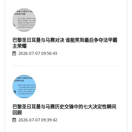
巴黎圣日耳曼与马赛对决 谁能笑到最后争夺法甲霸
主荣耀
2026-07-07 09:56:43
巴黎圣日耳曼与马赛历史交锋中的七大决定性瞬间
回顾
2026-07-07 09:39:42