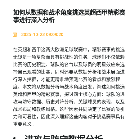
如何从数据和战术角度挑选英超西甲精彩赛
事进行深入分析
2025-10-23 09:09:20
在英超和西甲这两大欧洲足球联赛中，精彩赛事的挑选
无疑是一项复杂而具有挑战性的任务。球迷们不仅依赖
比赛的历史积淀、球队的名气以及球员的明星效应来选
择自己观看的比赛，同时还要从数据分析和战术层面进
行深入挖掘，才能更精准地预测比赛的看点和激烈程
度。本文将从数据分析与战术角度出发，阐述如何挑选
英超和西甲的精彩赛事，探讨四个核心方面：球队的进
攻与防守数据、历史对阵分析、关键球员的表现，以及
战术布局和教练风格。这些因素共同决定了比赛的吸引
力和可看性，因此深入理解这些内容对于挑选赛事具有
重要意义。