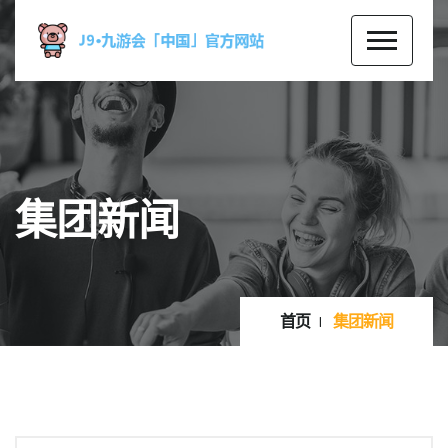
集团新闻
首页
集团新闻