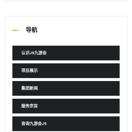
导航
认识J9九游会
项目展示
集团新闻
服务宗旨
咨询九游会J9