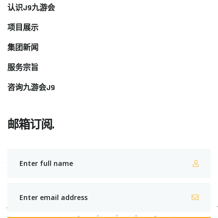
认识J9九游会
项目展示
集团新闻
服务宗旨
咨询九游会J9
邮箱订阅.