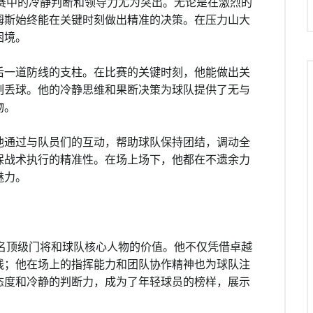
赛中的冷静判断和领导力尤为突出。无论是在激烈的
姆斯始终能在关键时刻做出精准的决策。在压力山大
困境。
后一道防线的支柱。在比赛的关键时刻，他能做出关
刻丢球。他的冷静思维和果断决策为球队提供了无与
物。
他通过与队员们的互动，帮助球队保持团结，调动全
保战术执行的精准性。在场上场下，他都在不遗余力
魅力。
名顶级门将和球队核心人物的价值。他不仅凭借卓越
线；他在场上的指挥能力和团队协作精神也为球队注
态度和冷静的判断力，成为了年轻球员的榜样，展示