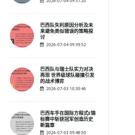
2026-07-04 09:57:20
巴西队失利原因分析及未
来避免类似错误的策略探
讨
2026-07-04 09:39:52
巴西队与瑞士队实力对决
再现 世界级球队碰撞引发
的战术博弈
2026-07-03 10:30:46
巴西车手在国际方程式E锦
标赛中斩获冠军创造历史
新篇章
2026-07-03 09:48:50