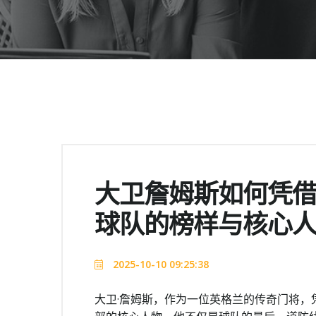
大卫詹姆斯如何凭
球队的榜样与核心
2025-10-10 09:25:38
大卫·詹姆斯，作为一位英格兰的传奇门将，