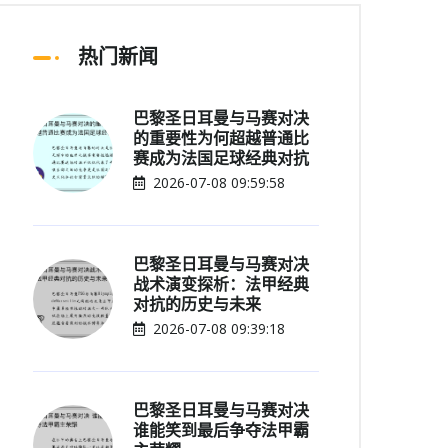
热门新闻
巴黎圣日耳曼与马赛对决
的重要性为何超越普通比
赛成为法国足球经典对抗
2026-07-08 09:59:58
巴黎圣日耳曼与马赛对决
战术演变探析：法甲经典
对抗的历史与未来
2026-07-08 09:39:18
巴黎圣日耳曼与马赛对决
谁能笑到最后争夺法甲霸