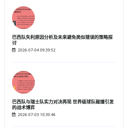
巴西队失利原因分析及未来避免类似错误的策略探
讨
2026-07-04 09:39:52
巴西队与瑞士队实力对决再现 世界级球队碰撞引发
的战术博弈
2026-07-03 10:30:46