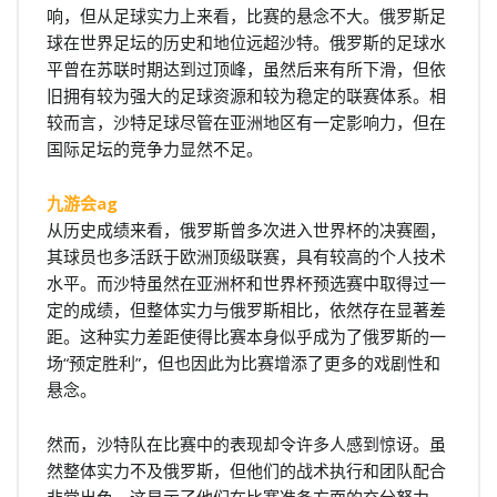
响，但从足球实力上来看，比赛的悬念不大。俄罗斯足
球在世界足坛的历史和地位远超沙特。俄罗斯的足球水
平曾在苏联时期达到过顶峰，虽然后来有所下滑，但依
旧拥有较为强大的足球资源和较为稳定的联赛体系。相
较而言，沙特足球尽管在亚洲地区有一定影响力，但在
国际足坛的竞争力显然不足。
九游会ag
从历史成绩来看，俄罗斯曾多次进入世界杯的决赛圈，
其球员也多活跃于欧洲顶级联赛，具有较高的个人技术
水平。而沙特虽然在亚洲杯和世界杯预选赛中取得过一
定的成绩，但整体实力与俄罗斯相比，依然存在显著差
距。这种实力差距使得比赛本身似乎成为了俄罗斯的一
场“预定胜利”，但也因此为比赛增添了更多的戏剧性和
悬念。
然而，沙特队在比赛中的表现却令许多人感到惊讶。虽
然整体实力不及俄罗斯，但他们的战术执行和团队配合
非常出色，这显示了他们在比赛准备方面的充分努力。