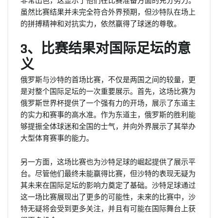
虽然比赛结果并未完全符合外界预期，但沙特队在场上
的拼搏精神和对抗实力，依然赢得了球迷的尊敬。
3、比赛结果对国际足坛的意
义
俄罗斯与沙特的首场比赛，不仅是两国之间的较量，更
是对整个国际足坛的一次重要展示。首先，这场比赛为
俄罗斯世界杯提供了一个强有力的开场，展示了东道主
的实力和赛事的高水准。作为东道主，俄罗斯的胜利能
够提振全体球迷和全国的士气，并向外界展示了其举办
大型体育赛事的能力。
另一方面，这场比赛也为沙特足球的崛起提供了展示平
台。尽管他们最终未能赢得比赛，但沙特的表现无疑为
其未来在国际足坛的影响力奠定了基础。沙特足球通过
这一场比赛展现出了更多的可能性，未来的比赛中，沙
特无疑将会受到更多关注，并且有可能在国际舞台上获