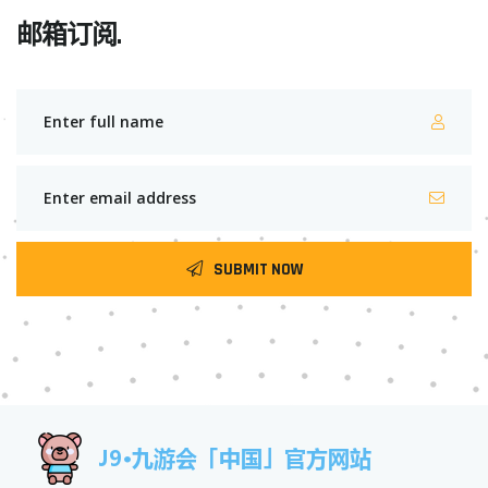
邮箱订阅.
SUBMIT NOW