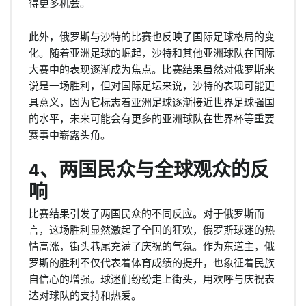
得更多机会。
此外，俄罗斯与沙特的比赛也反映了国际足球格局的变
化。随着亚洲足球的崛起，沙特和其他亚洲球队在国际
大赛中的表现逐渐成为焦点。比赛结果虽然对俄罗斯来
说是一场胜利，但对国际足坛来说，沙特的表现可能更
具意义，因为它标志着亚洲足球逐渐接近世界足球强国
的水平，未来可能会有更多的亚洲球队在世界杯等重要
赛事中崭露头角。
4、两国民众与全球观众的反
响
比赛结果引发了两国民众的不同反应。对于俄罗斯而
言，这场胜利显然激起了全国的狂欢，俄罗斯球迷的热
情高涨，街头巷尾充满了庆祝的气氛。作为东道主，俄
罗斯的胜利不仅代表着体育成绩的提升，也象征着民族
自信心的增强。球迷们纷纷走上街头，用欢呼与庆祝表
达对球队的支持和热爱。