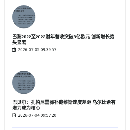
巴黎2022至2023财年营收突破8亿欧元 创新增长势
头显著
2026-07-05 09:39:57
巴贝尔：孔帕尼需弥补戴维斯速度差距 乌尔比希有
潜力成为核心
2026-07-04 09:57:20