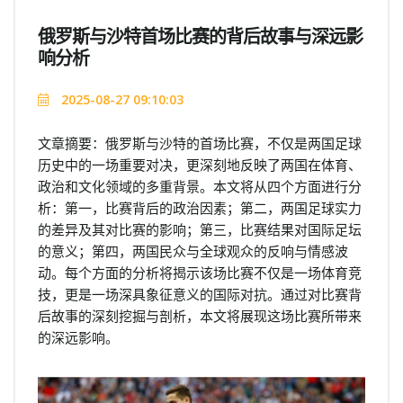
俄罗斯与沙特首场比赛的背后故事与深远影
响分析
2025-08-27 09:10:03
文章摘要：俄罗斯与沙特的首场比赛，不仅是两国足球
历史中的一场重要对决，更深刻地反映了两国在体育、
政治和文化领域的多重背景。本文将从四个方面进行分
析：第一，比赛背后的政治因素；第二，两国足球实力
的差异及其对比赛的影响；第三，比赛结果对国际足坛
的意义；第四，两国民众与全球观众的反响与情感波
动。每个方面的分析将揭示该场比赛不仅是一场体育竞
技，更是一场深具象征意义的国际对抗。通过对比赛背
后故事的深刻挖掘与剖析，本文将展现这场比赛所带来
的深远影响。