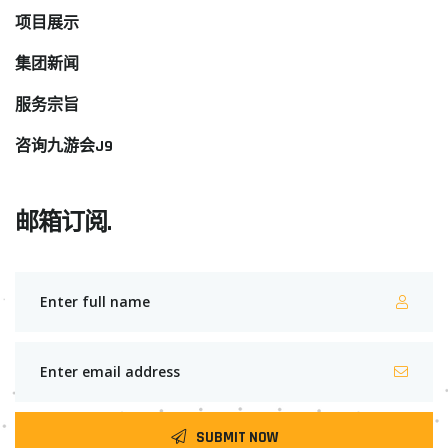
项目展示
集团新闻
服务宗旨
咨询九游会J9
邮箱订阅.
SUBMIT NOW