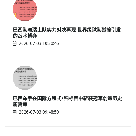
巴西队与瑞士队实力对决再现 世界级球队碰撞引发
的战术博弈
2026-07-03 10:30:46
巴西车手在国际方程式E锦标赛中斩获冠军创造历史
新篇章
2026-07-03 09:48:50