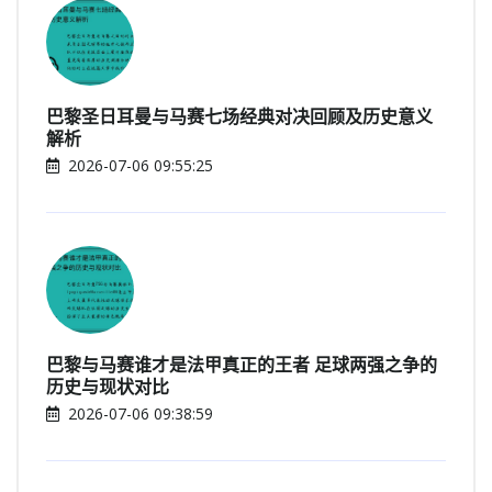
巴黎圣日耳曼与马赛七场经典对决回顾及历史意义
解析
2026-07-06 09:55:25
巴黎与马赛谁才是法甲真正的王者 足球两强之争的
历史与现状对比
2026-07-06 09:38:59