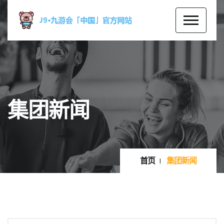
集团新闻
首页
集团新闻