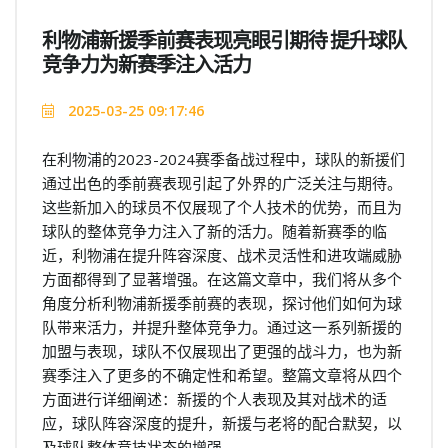
利物浦新援季前赛表现亮眼引期待 提升球队
竞争力为新赛季注入活力
2025-03-25 09:17:46
在利物浦的2023-2024赛季备战过程中，球队的新援们
通过出色的季前赛表现引起了外界的广泛关注与期待。
这些新加入的球员不仅展现了个人技术的优势，而且为
球队的整体竞争力注入了新的活力。随着新赛季的临
近，利物浦在提升阵容深度、战术灵活性和进攻端威胁
方面都得到了显著增强。在这篇文章中，我们将从多个
角度分析利物浦新援季前赛的表现，探讨他们如何为球
队带来活力，并提升整体竞争力。通过这一系列新援的
加盟与表现，球队不仅展现出了更强的战斗力，也为新
赛季注入了更多的不确定性和希望。整篇文章将从四个
方面进行详细阐述：新援的个人表现及其对战术的适
应，球队阵容深度的提升，新援与老将的配合默契，以
及球队整体竞技状态的增强。