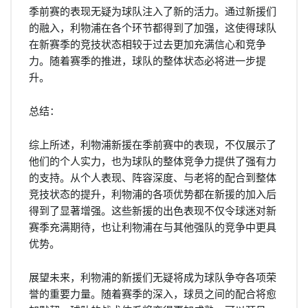
季前赛的表现无疑为球队注入了新的活力。通过新援们
的融入，利物浦在各个环节都得到了加强，这使得球队
在新赛季的竞技状态相较于过去更加充满信心和竞争
力。随着赛季的推进，球队的整体状态必将进一步提
升。
总结：
综上所述，利物浦新援在季前赛中的表现，不仅展示了
他们的个人实力，也为球队的整体竞争力提供了强有力
的支持。从个人表现、阵容深度、与老将的配合到整体
竞技状态的提升，利物浦的各项优势都在新援的加入后
得到了显著增强。这些新援的出色表现不仅令球迷对新
赛季充满期待，也让利物浦在与其他强队的竞争中更具
优势。
展望未来，利物浦的新援们无疑将成为球队争夺各项荣
誉的重要力量。随着赛季的深入，球员之间的配合将愈