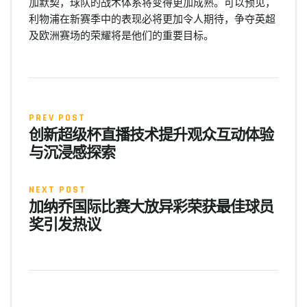
加默契，球队的战术体系将变得更加成熟。可以预见，
利物浦在新赛季中的表现必将更加令人期待，争夺英超
及欧洲赛场的荣耀将是他们的重要目标。
PREV POST
创新超级杯直播技术提升观众互动体验
与沉浸感探索
NEXT POST
加纳乔国际比赛大放异彩荣获最佳球员
奖引发热议