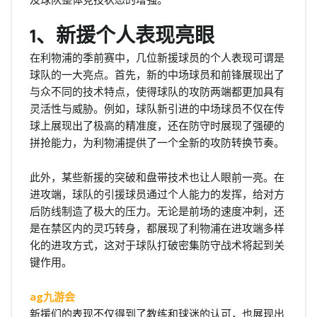
1、新援个人表现亮眼
在利物浦的季前赛中，几位新援球员的个人表现可谓是
球队的一大亮点。首先，新的中场球员和前锋展现出了
与众不同的技术特点，使得球队的攻防两端都更加具有
灵活性与威胁。例如，球队新引进的中场球员不仅在传
球上展现出了极高的精准度，还在防守时展现了强硬的
拼抢能力，为利物浦提供了一个全新的攻防转换节奏。
此外，某些新援的突破和盘带技术也让人眼前一亮。在
进攻端，球队的引援球员通过个人能力的发挥，给对方
后防线制造了极大的压力。无论是前场的速度冲刺，还
是在禁区内的灵巧转身，都展现了利物浦在进攻端多样
化的进攻方式，这对于球队打破密集防守战术将起到关
键作用。
ag九游会
新援们的表现不仅得到了教练和球迷的认可，也展现出