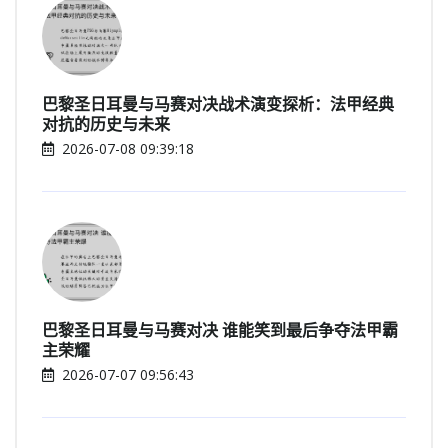
巴黎圣日耳曼与马赛对决战术演变探析：法甲经典
对抗的历史与未来
2026-07-08 09:39:18
巴黎圣日耳曼与马赛对决 谁能笑到最后争夺法甲霸
主荣耀
2026-07-07 09:56:43