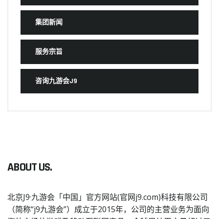
集团新闻
服务宗旨
咨询九游会J9
ABOUT US.
北京J9·九游会「中国」官方网站(官网j9.com)科技有限公司
（简称“j9九游会”）成立于2015年，公司的主营业务为面向