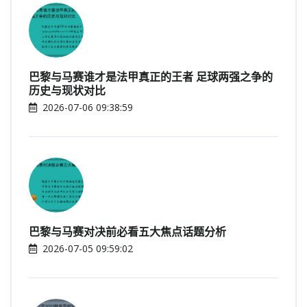
巴黎与马赛谁才是法甲真正的王者 足球两强之争的
历史与现状对比
2026-07-06 09:38:59
巴黎与马赛对决前必看五大焦点话题分析
2026-07-05 09:59:02