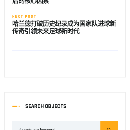
后的核心因素
NEXT POST
哈兰德打破历史纪录成为国家队进球新
传奇引领未来足球新时代
SEARCH OBJECTS