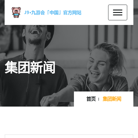
集团新闻
首页
集团新闻