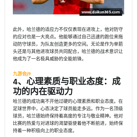
此外，哈兰德的适应力不仅仅表现在进攻上，他对防守
的应对也是一大亮点。他能够通过自己迅速的跑位来拖
动防守球员，为队友创造更多的空间。无论是作为单箭
头还是与其他进攻球员共同配合，哈兰德的战术意识让
他成为了一名极具威胁的全能前锋。
九游会j9
4、心理素质与职业态度：成
功的内在驱动力
哈兰德的成功离不开他过硬的心理素质和职业态度。在
足球世界中，心态决定了球员能走多远。作为一名顶级
球员，哈兰德始终保持着高度的专注与敬业精神。他对
比赛的热爱与对进球的渴望驱使着他不断前进，始终保
持着一种积极向上的职业态度。