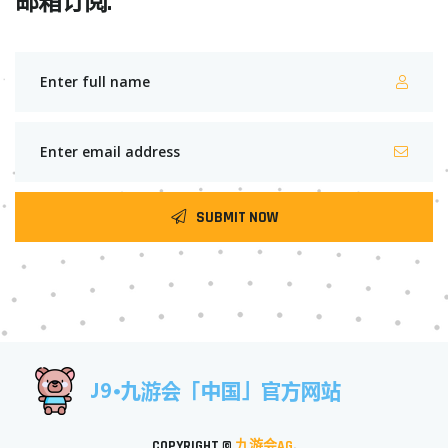
邮箱订阅.
SUBMIT NOW
COPYRIGHT ©
九游会AG
.