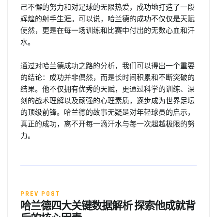
己不懈的努力和对足球的无限热爱，成功地打造了一段
辉煌的射手生涯。可以说，哈兰德的成功不仅仅是天赋
使然，更是在每一场训练和比赛中付出的无数心血和汗
水。
通过对哈兰德成功之路的分析，我们可以得出一个重要
的结论：成功并非偶然，而是长时间积累和不断突破的
结果。他不仅拥有优秀的天赋，更通过科学的训练、深
刻的战术理解以及顽强的心理素质，逐步成为世界足坛
的顶级前锋。哈兰德的故事无疑是对年轻球员的启示，
真正的成功，离不开每一滴汗水与每一次超越极限的努
力。
PREV POST
哈兰德四大关键数据解析 探索他成就背