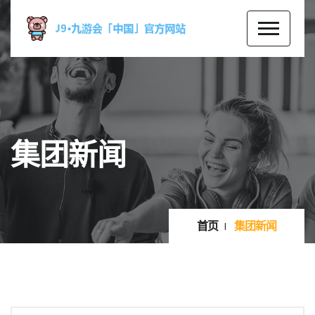
集团新闻
首页
集团新闻