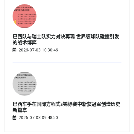
巴西队与瑞士队实力对决再现 世界级球队碰撞引发
的战术博弈
2026-07-03 10:30:46
巴西车手在国际方程式E锦标赛中斩获冠军创造历史
新篇章
2026-07-03 09:48:50