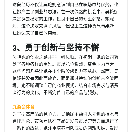
这段经历不仅让吴艳妮意识到自己在职场中的优势，也
让她产生了创业的想法。在一次偶然的机会中，吴艳妮
决定辞去稳定的工作，投身于自己的创业梦想。她深
知，这个决定充满了风险，但也正是这种勇气与果断，
让她迎来了自己的突破。
3、勇于创新与坚持不懈
吴艳妮的创业之路并非一帆风顺。在初期，她的公司遇
到了各种各样的困难。市场竞争激烈、资金压力巨大，
这些问题几乎让她在多个阶段感到力不从心。然而，吴
艳妮并没有因此而放弃，而是通过持续的创新来突破困
境。她不断调整自己的商业模式，结合市场需求与消费
者行为的变化，不断完善自己的产品与服务。
九游会体育
为了提高产品的竞争力，吴艳妮主动引入先进的技术与
管理理念，带领团队在产品研发与市场营销方面进行了
一系列的改进。她注重培养团队成员的创新思维，鼓励