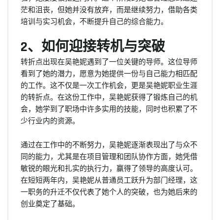
茫和沮丧，但她并没有放弃，而是继续努力，借助各类
培训与实习机会，不断提升自己的综合能力。
2、如何迎接转机与突破
转折点出现在吴艳妮遇到了一位关键的导师。这位导师
看到了她的潜力，愿意为她提供一份与自己能力相匹配
的工作。这不仅是一次工作机会，更是吴艳妮职业生涯
的转折点。在这份工作中，吴艳妮获得了锻炼自己的机
会，她学到了职场中许多实用的技能，同时也积累了不
少行业内的资源。
通过在工作中的不断努力，吴艳妮逐渐表现出了与众不
同的能力，尤其是在项目管理和团队协作方面，她凭借
敏锐的眼光和扎实的执行力，赢得了领导的高度认可。
在短短两年内，吴艳妮从普通员工跃升为部门经理，这
一职务的升迁不仅代表了她个人的突破，也为她后来的
创业奠定了基础。