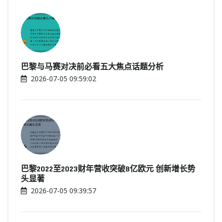
巴黎与马赛对决前必看五大焦点话题分析
2026-07-05 09:59:02
巴黎2022至2023财年营收突破8亿欧元 创新增长势
头显著
2026-07-05 09:39:57