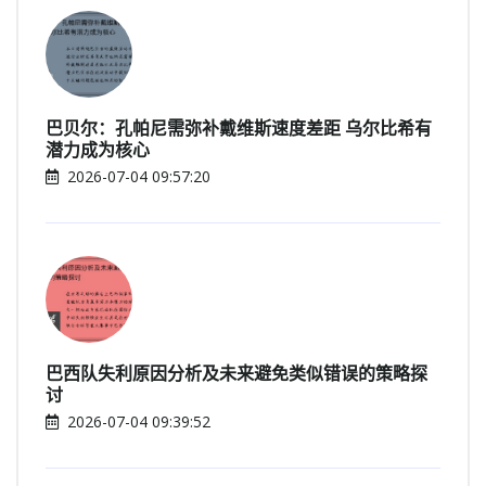
巴贝尔：孔帕尼需弥补戴维斯速度差距 乌尔比希有
潜力成为核心
2026-07-04 09:57:20
巴西队失利原因分析及未来避免类似错误的策略探
讨
2026-07-04 09:39:52