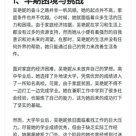
1、早期困境与挑战
吴艳妮的奋斗之路并非一帆风顺。她的起点并不高，家
庭条件也并不优越。小时候，她就面临着众多生活的压
力和困境。由于家庭经济拮据，吴艳妮在学习和生活上
都没有过多的资源支持，然而她从小便有着强烈的自我
意识和对未来的渴望。在那时，吴艳妮的生活并没有任
何外界的帮助，她只能通过自己的努力来改善生活条
件。
面对家庭的经济困难，吴艳妮从未放弃自己的梦想。高
中毕业后，她选择了外地读大学，凭借优异的成绩进入
了一所知名高校。可是，由于家庭贫困，吴艳妮不得不
一边打工一边完成学业。她在兼职工作中学到了很多社
会经验，也锻炼了自己的能力，这为她后来的成功打下
了坚实的基础。
然而，大学毕业后，吴艳妮依旧面临着找工作的巨大压
力。尽管她的学业成绩优秀，但由于缺乏实际工作经
验，她屡屡被拒之门外。这个阶段的她也曾经感到过迷