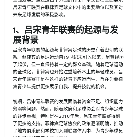
吕宋青年联赛在菲律宾足球文化中的重要地位以及其对
未来足球发展的积极影响。
1、吕宋青年联赛的起源与发
展背景
吕宋青年联赛的起源与菲律宾足球的历史有着密切的联
系。菲律宾的足球运动自19世纪末引入以来，尽管经历
了起伏，但一直保持着一定的群众基础。随着足球运动
的全球化，菲律宾也开始注重培养本土的年轻球员。吕
宋青年联赛正是在这样的背景下应运而生，旨在为菲律
宾青少年提供更多展示自我、提升技能的机会。
初期，吕宋青年联赛的发展面临着资金不足、组织能力
薄弱等问题。然而，随着政府和足球协会对青少年足球
的逐步重视，特别是在2010年后，吕宋青年联赛得到
了更多的支持。菲律宾足球协会的政策逐渐明确，推动
了地方俱乐部和学校加入到联赛体系中，为青少年球员