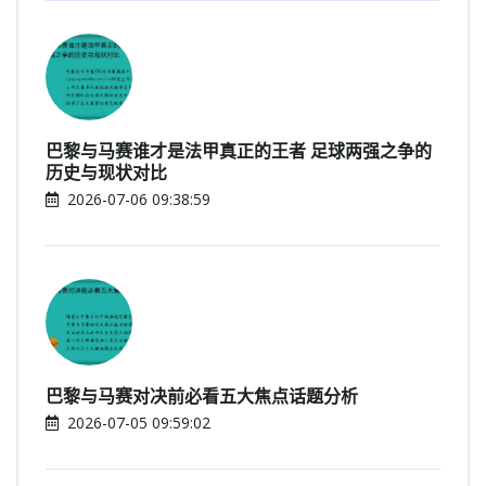
巴黎与马赛谁才是法甲真正的王者 足球两强之争的
历史与现状对比
2026-07-06 09:38:59
巴黎与马赛对决前必看五大焦点话题分析
2026-07-05 09:59:02