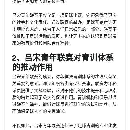
提供了更加完善的竞技平台。
吕宋青年联赛不仅仅是一项足球比赛，它还承载了更多
的社会和文化责任。通过联赛的举办，足球开始走进更
多菲律宾家庭，成为了人们日常娱乐的一部分。联赛不
仅推动了足球运动的发展，也让更多家庭认识到足球带
来的教育价值和团队合作精神。
2、吕宋青年联赛对青训体系
的推动作用
吕宋青年联赛的成立，对菲律宾青训体系的建设具有至
关重要的意义。通过组织各类青少年赛事，联赛为年轻
球员提供了实战经验，这对于他们的技术提升和心理素
质的培养起到了极大的促进作用。青训机构和俱乐部通
过联赛的举办，能够对球员进行科学的选拔和培养，从
而确保足球人才的良性输送。
不仅如此，吕宋青年联赛还促进了足球青训的专业化发