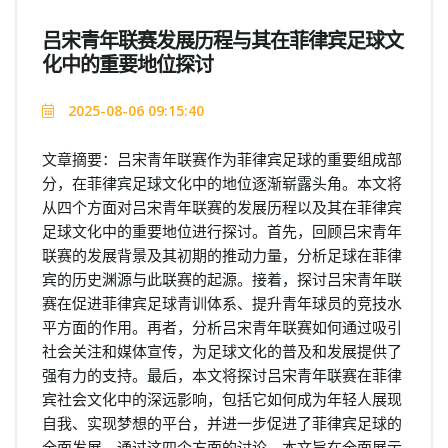
吕宋青年联赛发展历程与其在菲律宾足球文
化中的重要地位探讨
2025-08-06 09:15:40
文章摘要：吕宋青年联赛作为菲律宾足球的重要组成部
分，在菲律宾足球文化中的地位逐渐崭露头角。本文将
从四个方面对吕宋青年联赛的发展历程以及其在菲律宾
足球文化中的重要地位进行探讨。首先，回顾吕宋青年
联赛的发展背景及其初期的推动力量，分析足球在菲律
宾的历史渊源与此联赛的起源。接着，探讨吕宋青年联
赛在促进菲律宾足球青训体系、提升青年球员的竞技水
平方面的作用。再者，分析吕宋青年联赛如何通过吸引
社会关注和媒体宣传，为足球文化的普及和发展提供了
强有力的支持。最后，本文将探讨吕宋青年联赛在菲律
宾社会文化中的深远影响，包括它如何成为年轻人展现
自我、实现梦想的平台，并进一步促进了菲律宾足球的
全面发展。通过这四个方面的讨论，本文旨在全面展示