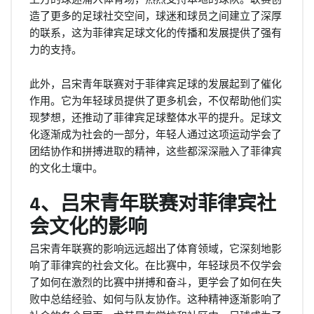
造了更多的足球社交空间，球迷和球员之间建立了深厚
的联系，这为菲律宾足球文化的传播和发展提供了强有
力的支持。
此外，吕宋青年联赛对于菲律宾足球的发展起到了催化
作用。它为年轻球员提供了更多机会，不仅帮助他们实
现梦想，还推动了菲律宾足球整体水平的提升。足球文
化逐渐成为社会的一部分，年轻人通过这项运动学会了
团结协作和拼搏进取的精神，这些都深深融入了菲律宾
的文化土壤中。
4、吕宋青年联赛对菲律宾社
会文化的影响
吕宋青年联赛的影响远远超出了体育领域，它深刻地影
响了菲律宾的社会文化。在比赛中，年轻球员不仅学会
了如何在激烈的比赛中拼搏和奋斗，更学会了如何在失
败中总结经验、如何与队友协作。这种精神逐渐影响了