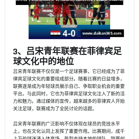
3、吕宋青年联赛在菲律宾足
球文化中的地位
吕宋青年联赛不仅仅是一个足球赛事，它已经成为了菲
律宾足球文化的重要组成部分。随着比赛的日益增多，
联赛逐渐成为年轻球员展示自己、争取职业机会的重要
平台。与此同时，它也为菲律宾足球文化注入了新的活
力和魅力。通过媒体的宣传，越来越多的菲律宾人开始
关注足球，联赛成为了全民讨论的话题。
吕宋青年联赛的广泛影响不仅体现在球员的竞技水平
上，也在文化认同上发挥了重要作用。比赛期间，成千
上万的球迷涌入体育场，热烈支持本地的球队。联赛创