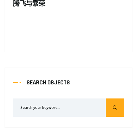
腾飞与繁荣
SEARCH OBJECTS