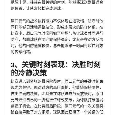
默契十足，往往在最关键的时刻，能够将球送到最适合
的位置，让队友轻松完成进球。
原口元气的战术执行能力不仅体现在进攻端，防守时他
同样能够灵活地调整站位，形成多层次的防守体系。在
比赛中，原口元气时常回撤至中场与防守球员共同进行
防守，帮助球队在防守端保持稳定，尤其是在对方反击
时，他的回防速度极快，总是能够第一时间封堵住对方
的传球线路。
3、关键时刻表现：决胜时刻
的冷静决策
比赛进入到紧张的最后阶段时，原口元气的关键时刻表
现尤为关键。面对对方的高压逼抢，他能够保持冷静，
做出准确的决策。尤其是在球队进攻节奏放缓时，原口
元气通过自己的一脚精准传球或突破，为球队打破僵局
创造了机会。在比赛最后阶段，原口元气的一次关键突
破直接导致了对方犯规，球队因此获得了一个关键的任