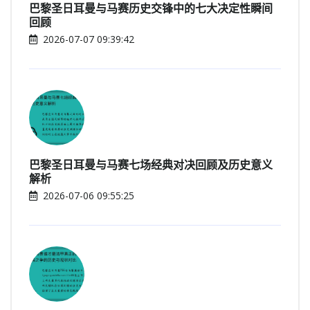
巴黎圣日耳曼与马赛历史交锋中的七大决定性瞬间
回顾
2026-07-07 09:39:42
巴黎圣日耳曼与马赛七场经典对决回顾及历史意义
解析
2026-07-06 09:55:25