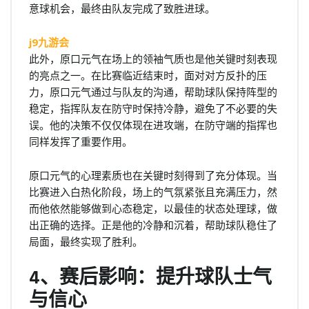
意球机会，最终由队友完成了致胜进球。
j9九游会
此外，原口元气在场上的领袖气质也是他关键时刻表现
的亮点之一。在比赛临近结束时，面对对方反扑的压
力，原口元气通过与队友的沟通，帮助球队保持阵型的
稳定，指挥队友在防守时保持冷静，避免了不必要的失
误。他的决策不仅仅体现在进攻端，在防守端的指挥也
同样发挥了重要作用。
原口元气的心理素质也在关键时刻得到了充分体现。当
比赛进入白热化阶段，场上的气氛紧张且充满压力，然
而他依然能够做到心态稳定，以最佳的状态处理球，做
出正确的选择。正是他的冷静和沉着，帮助球队稳住了
局面，最终实现了胜利。
4、赛后影响：提升球队士气
与信心