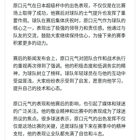
原口元气在日本超级杯中的出色表现，不仅仅是在比赛
场上取得了成功，他赛后对球队的士气提升也发挥了重
要作用。球队在赛后集体庆祝时，原口元气作为球队的
核心之一，表现出了极强的领导力和责任感。他通过与
队友的交流，鼓励大家继续保持信心，为接下来的赛季
积累更多的动力。
赛后的新闻发布会上，原口元气对团队合作和战术执行
的重视再次得到了强调。他的积极态度和低调务实的精
神，为球队树立了榜样。球队年轻球员在与他的互动中
受益匪浅，大家纷纷表示受到了启发，愿意向他学习，
提升自己的技术和心态。
原口元气的表现和他赛后的影响，也引起了媒体和球迷
的广泛关注。他的敬业精神和比赛中的表现成为了球迷
热议的焦点。很多球迷表示，原口元气的出色发挥不仅
仅是这场比赛的关键，还是球队接下来在赛季中的精神
支柱，他的表现让全队都充满了自信和斗志。