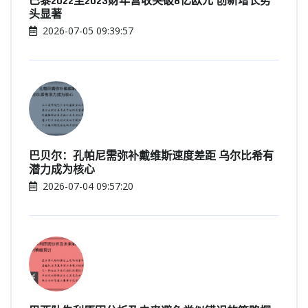
巴黎2022至2023财年营收突破8亿欧元 创新增长势
头显著
2026-07-05 09:39:57
巴贝尔：孔帕尼需弥补戴维斯速度差距 乌尔比希有
潜力成为核心
2026-07-04 09:57:20