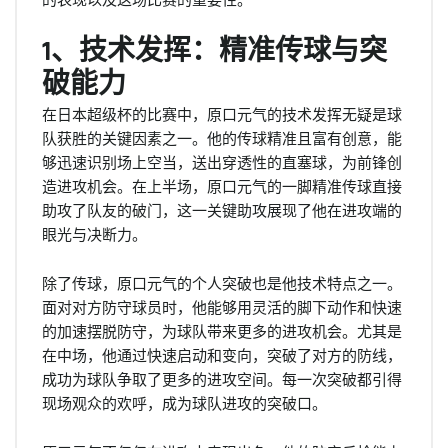
1、技术发挥：精准传球与突
破能力
在日本超级杯的比赛中，原口元气的技术发挥无疑是球
队获胜的关键因素之一。他的传球精准且富有创意，能
够迅速识别场上空当，送出穿透性的直塞球，为前锋创
造进攻机会。在上半场，原口元气的一脚精准传球直接
助攻了队友的破门，这一关键助攻展现了他在进攻端的
眼光与决断力。
除了传球，原口元气的个人突破也是他技术特点之一。
面对对方防守球员时，他能够用灵活的脚下动作和快速
的加速摆脱防守，为球队带来更多的进攻机会。尤其是
在中场，他通过快速启动和变向，突破了对方的防线，
成功为球队争取了更多的进攻空间。每一次突破都引得
现场观众的欢呼，成为球队进攻的突破口。