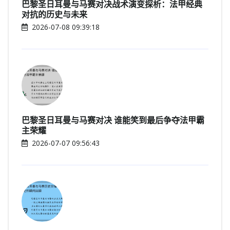
巴黎圣日耳曼与马赛对决战术演变探析：法甲经典
对抗的历史与未来
2026-07-08 09:39:18
巴黎圣日耳曼与马赛对决 谁能笑到最后争夺法甲霸
主荣耀
2026-07-07 09:56:43