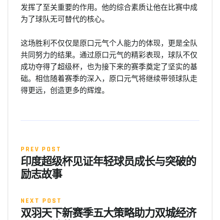
发挥了至关重要的作用。他的综合素质让他在比赛中成
为了球队无可替代的核心。
这场胜利不仅仅是原口元气个人能力的体现，更是全队
共同努力的结果。通过原口元气的精彩表现，球队不仅
成功夺得了超级杯，也为接下来的赛季奠定了坚实的基
础。相信随着赛季的深入，原口元气将继续带领球队走
得更远，创造更多的辉煌。
PREV POST
印度超级杯见证年轻球员成长与突破的
励志故事
NEXT POST
双羽天下新赛季五大策略助力双城经济