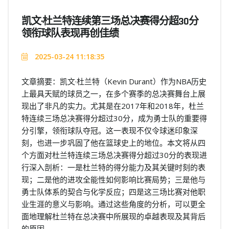
凯文·杜兰特连续第三场总决赛得分超30分
领衔球队表现再创佳绩
2025-03-24 11:18:35
文章摘要：凯文·杜兰特（Kevin Durant）作为NBA历史
上最具天赋的球员之一，在多个赛季的总决赛舞台上展
现出了非凡的实力。尤其是在2017年和2018年，杜兰
特连续三场总决赛得分超过30分，成为勇士队的重要得
分引擎，领衔球队夺冠。这一表现不仅令球迷印象深
刻，也进一步巩固了他在篮球史上的地位。本文将从四
个方面对杜兰特连续三场总决赛得分超过30分的表现进
行深入剖析：一是杜兰特的得分能力及其关键时刻的表
现；二是他的进攻全能性如何影响比赛局势；三是他与
勇士队体系的契合与化学反应；四是这三场比赛对他职
业生涯的意义与影响。通过这些角度的分析，可以更全
面地理解杜兰特在总决赛中所展现的卓越表现及其背后
的原因。