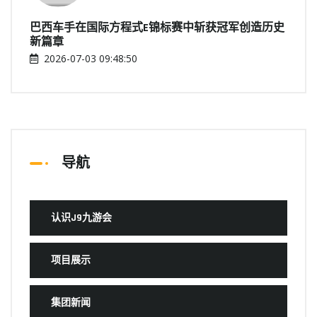
巴西车手在国际方程式E锦标赛中斩获冠军创造历史
新篇章
2026-07-03 09:48:50
导航
认识J9九游会
项目展示
集团新闻