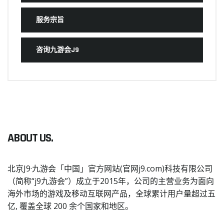
服务宗旨
咨询九游会J9
ABOUT US.
北京J9·九游会「中国」官方网站(官网j9.com)科技有限公司
（简称“j9九游会”）成立于2015年，公司的主营业务为面向
海外市场的游戏及移动互联网产品，全球累计用户量超过五
亿, 覆盖全球 200 余个国家和地区。