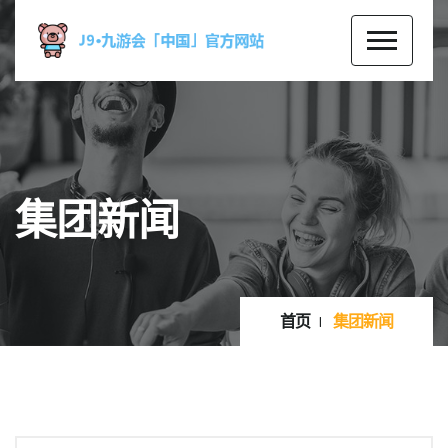
集团新闻
首页
集团新闻