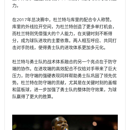
力。
在2017年总决赛中，杜兰特与库里的配合令人称赞。
库里的外线拉开空间，为杜兰特创造了更多单打机会，
而杜兰特则凭借强大的个人能力，在关键时刻不断得
分，成为球队进攻的主要依靠。两人相互呼应、共同打
击对手防线，使得勇士队的进攻体系更加多元化。
杜兰特与勇士队的战术体系融合的另一个亮点在于防守
端的协作。在进攻端的高效配合不仅给对手带来了巨大
压力，防守端的强硬表现同样帮助勇士队巩固了领先优
势。杜兰特在防守端的贡献，尤其是在关键时刻的盖帽
和篮板球，进一步加强了勇士队的整体防守效果，为球
队赢得了更大的胜算。