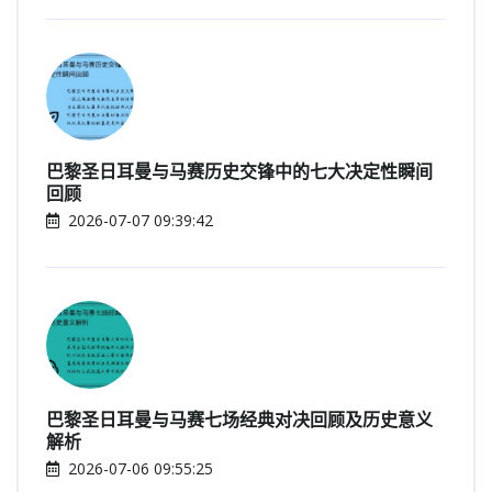
巴黎圣日耳曼与马赛历史交锋中的七大决定性瞬间
回顾
2026-07-07 09:39:42
巴黎圣日耳曼与马赛七场经典对决回顾及历史意义
解析
2026-07-06 09:55:25