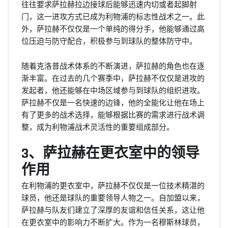
往往要求萨拉赫拉边接球后能够迅速内切或者起脚射
门，这一进攻方式已成为利物浦的标志性战术之一。此
外，萨拉赫不仅仅是一个单纯的得分手，他能够通过高
位压迫与防守配合，积极参与到球队的整体防守中。
随着克洛普战术体系的不断演进，萨拉赫的角色也在逐
渐丰富。在过去的几个赛季中，萨拉赫不仅仅是进攻的
发起者，他还能够在中场区域参与到球队的组织进攻。
萨拉赫不仅是一名快速的边锋，他的全能化让他在场上
有了更多的战术选择，能够根据比赛的需求进行战术调
整，成为利物浦战术灵活性的重要组成部分。
3、萨拉赫在更衣室中的领导
作用
在利物浦的更衣室中，萨拉赫不仅仅是一位技术精湛的
球员，他还是球队的重要领导人物之一。自加盟以来，
萨拉赫与队友们建立了深厚的友谊和信任关系，这让他
在更衣室中的影响力不断扩大。作为一名穆斯林球员，