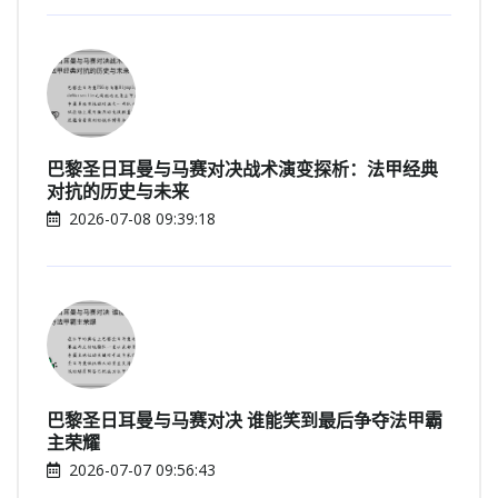
巴黎圣日耳曼与马赛对决战术演变探析：法甲经典
对抗的历史与未来
2026-07-08 09:39:18
巴黎圣日耳曼与马赛对决 谁能笑到最后争夺法甲霸
主荣耀
2026-07-07 09:56:43