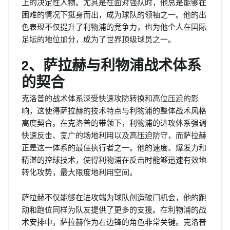
上的决定性人物。尤其是在面对强队时，他总是能够在
困难的情况下挺身而出，成为球队的领袖之一。他的出
色表现不仅提升了利物浦的竞争力，也为他个人在国际
足坛的地位加分，成为了世界顶级球员之一。
2、萨拉赫与利物浦战术体系
的契合
克洛普的战术体系深受快速攻防转换和高位压迫的影
响，这使得萨拉赫的技术特点与利物浦的整体战术风格
高度契合。在克洛普的带领下，利物浦的进攻体系强调
快速反击、宽广的场地利用以及高压迫防守，而萨拉赫
正是这一体系的最佳执行者之一。他的速度、爆发力和
精湛的控球技术，使得利物浦在反击时能够迅速有效地
转化攻势，最大限度地利用空间。
萨拉赫不仅能够在进攻端为球队创造破门机会，他的跑
动和跑位同样为队友提供了更多的支援。在利物浦的战
术安排中，萨拉赫作为右边锋的角色非常关键。克洛普