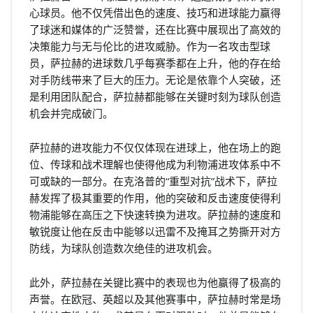
心球员。他不仅凭借出色的速度、技巧和进球能力赢得
了球迷和媒体的广泛赞誉，还在比赛中展现出了高效的
决策能力与无与伦比的进攻威胁。作为一名攻击型球
员，萨拉赫的进球数几乎每赛季都在上升，他的存在给
对手防线带来了巨大的压力。无论是依靠个人突破，还
是利用团队配合，萨拉赫都能够在关键时刻为球队创造
机会并完成破门。
萨拉赫的进攻能力不仅仅体现在进球上，他在场上的跑
位、传球和战术理解也使得他成为利物浦进攻体系中不
可或缺的一部分。在克洛普的“重型对抗”战术下，萨拉
赫发挥了极其重要的作用，他的突破和反击速度使得利
物浦能够在高压之下快速转换为进攻。萨拉赫的速度和
敏锐度让他在反击中能够以迅雷不及掩耳之势撕开对方
防线，为球队创造数次绝佳的进攻机会。
此外，萨拉赫在关键比赛中的表现也为他赢得了极高的
声誉。在欧冠、英超以及其他赛事中，萨拉赫时常是场