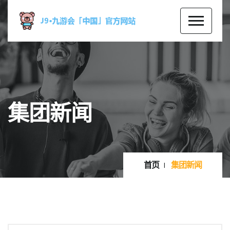
集团新闻
首页
集团新闻