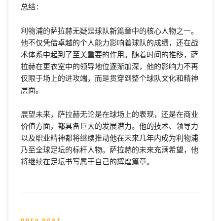
总结：
利物浦的萨拉赫无疑是球队新篇章中的核心人物之一。
他不仅凭借卓越的个人能力影响着球队的成绩，还在战
术体系中起到了至关重要的作用。随着时间的推移，萨
拉赫在更衣室中的领导地位逐渐加深，他的影响力不再
仅限于场上的进攻端，而是贯穿到整个球队文化和精神
层面。
展望未来，萨拉赫无论是在球场上的表现，还是在商业
价值方面，都具备巨大的发展潜力。他的技术、领导力
以及职业精神都将继续推动他在未来几年内成为利物浦
乃至全球足坛的标杆人物。萨拉赫的未来充满希望，他
将继续在足坛书写属于自己的辉煌篇章。
PREV POST