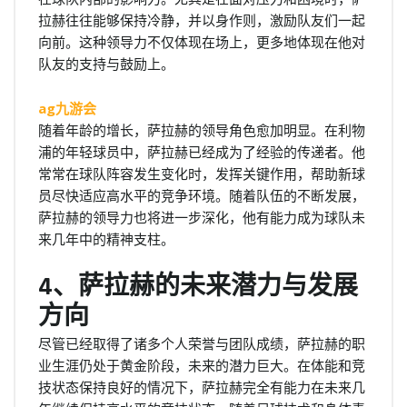
拉赫往往能够保持冷静，并以身作则，激励队友们一起
向前。这种领导力不仅体现在场上，更多地体现在他对
队友的支持与鼓励上。
ag九游会
随着年龄的增长，萨拉赫的领导角色愈加明显。在利物
浦的年轻球员中，萨拉赫已经成为了经验的传递者。他
常常在球队阵容发生变化时，发挥关键作用，帮助新球
员尽快适应高水平的竞争环境。随着队伍的不断发展，
萨拉赫的领导力也将进一步深化，他有能力成为球队未
来几年中的精神支柱。
4、萨拉赫的未来潜力与发展
方向
尽管已经取得了诸多个人荣誉与团队成绩，萨拉赫的职
业生涯仍处于黄金阶段，未来的潜力巨大。在体能和竞
技状态保持良好的情况下，萨拉赫完全有能力在未来几