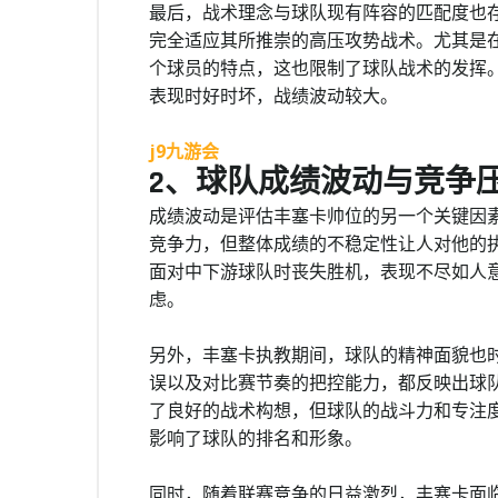
最后，战术理念与球队现有阵容的匹配度也
完全适应其所推崇的高压攻势战术。尤其是
个球员的特点，这也限制了球队战术的发挥
表现时好时坏，战绩波动较大。
j9九游会
2、球队成绩波动与竞争
成绩波动是评估丰塞卡帅位的另一个关键因
竞争力，但整体成绩的不稳定性让人对他的
面对中下游球队时丧失胜机，表现不尽如人
虑。
另外，丰塞卡执教期间，球队的精神面貌也
误以及对比赛节奏的把控能力，都反映出球
了良好的战术构想，但球队的战斗力和专注
影响了球队的排名和形象。
同时，随着联赛竞争的日益激烈，丰塞卡面