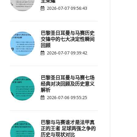
主荣耀
2026-07-07 09:56:43
巴黎圣日耳曼与马赛历史
交锋中的七大决定性瞬间
回顾
2026-07-07 09:39:42
巴黎圣日耳曼与马赛七场
经典对决回顾及历史意义
解析
2026-07-06 09:55:25
巴黎与马赛谁才是法甲真
正的王者 足球两强之争的
历史与现状对比