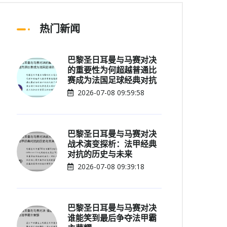
热门新闻
巴黎圣日耳曼与马赛对决
的重要性为何超越普通比
赛成为法国足球经典对抗
2026-07-08 09:59:58
巴黎圣日耳曼与马赛对决
战术演变探析：法甲经典
对抗的历史与未来
2026-07-08 09:39:18
巴黎圣日耳曼与马赛对决
谁能笑到最后争夺法甲霸