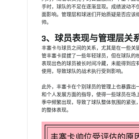
手时，球队的不足在逐渐显现。成绩波动不
面影响。管理层和球迷们开始质疑是否应该
帅。
3、球员表现与管理层关
丰塞卡与球员之间的关系，尤其是在一些关
管丰塞卡提拔了一些年轻球员，但在球队的
表现出色的球员被长时间冷藏，未能得到应
使用，导致球队的战术执行受到影响。
此外，丰塞卡在个别球员的管理上也暴露出
和个人发展方面的指导，使得一些球员在场
季中频繁出现，导致了球队整体氛围的紧张
的整体表现。