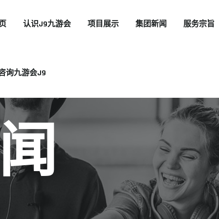
页
认识J9九游会
项目展示
集团新闻
服务宗旨
咨询九游会J9
闻