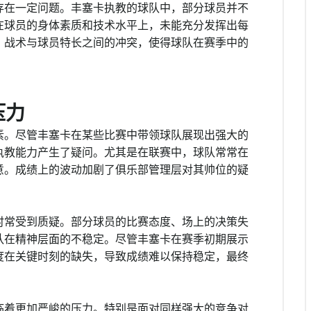
存在一定问题。丰塞卡执教的球队中，部分球员并不
在球员的身体素质和技术水平上，未能充分发挥出每
。战术与球员特长之间的冲突，使得球队在赛季中的
压力
素。尽管丰塞卡在某些比赛中带领球队展现出强大的
执教能力产生了疑问。尤其是在联赛中，球队常常在
意。成绩上的波动加剧了俱乐部管理层对其帅位的疑
时常受到质疑。部分球员的比赛态度、场上的决策失
队在精神层面的不稳定。尽管丰塞卡在赛季初期展示
度在关键时刻的缺失，导致成绩难以保持稳定，最终
临着更加严峻的压力。特别是面对同样强大的竞争对