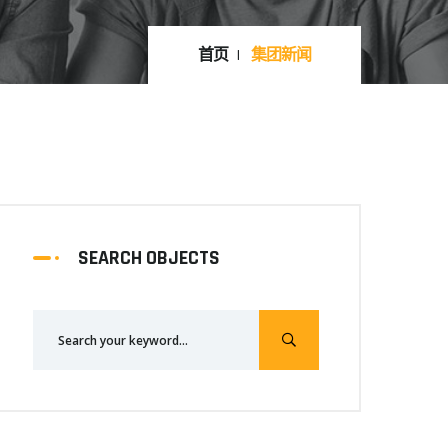
首页
集团新闻
SEARCH OBJECTS