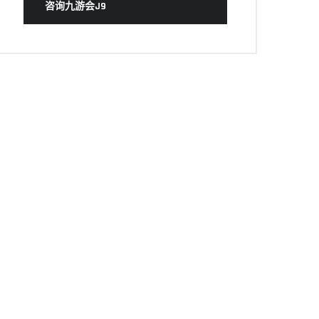
咨询九游会J9