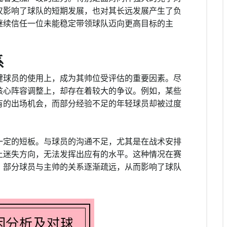
仅影响了球队的短期发展，也对其长远发展产生了负
继续信任一位未能稳定带领球队迈向更高目标的主
系
键球员的使用上，成为其帅位受评估的重要因素。尽
核心阵容调整上，却存在着较大的争议。例如，某些
有的出场机会，而部分经验不足的年轻球员却被过度
一定的短板。与球员的沟通不足，尤其是在战术安排
上迷失方向，无法发挥出应有的水平。这种情况在赛
，部分球员与主帅的关系逐渐疏远，从而影响了球队