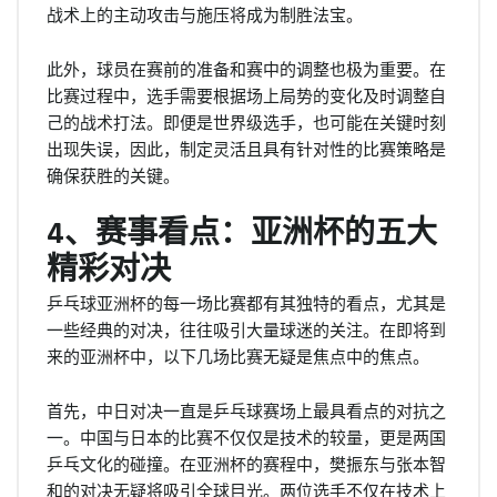
战术上的主动攻击与施压将成为制胜法宝。
此外，球员在赛前的准备和赛中的调整也极为重要。在
比赛过程中，选手需要根据场上局势的变化及时调整自
己的战术打法。即便是世界级选手，也可能在关键时刻
出现失误，因此，制定灵活且具有针对性的比赛策略是
确保获胜的关键。
4、赛事看点：亚洲杯的五大
精彩对决
乒乓球亚洲杯的每一场比赛都有其独特的看点，尤其是
一些经典的对决，往往吸引大量球迷的关注。在即将到
来的亚洲杯中，以下几场比赛无疑是焦点中的焦点。
首先，中日对决一直是乒乓球赛场上最具看点的对抗之
一。中国与日本的比赛不仅仅是技术的较量，更是两国
乒乓文化的碰撞。在亚洲杯的赛程中，樊振东与张本智
和的对决无疑将吸引全球目光。两位选手不仅在技术上