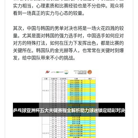
实力相当，心理素质和比赛经验也是不分伯仲。观众将
看到一场真正的实力与心态的较量。
其次，中国与韩国的男单对决也将是一场火花四溅的较
量。尤其是面对韩国的强力选手时，中国选手如何应对
对方的特殊打法，如何在压力下发挥出色，都是比赛的
关键所在。韩国队的金光赫等人，也常常在关键时刻爆
发，给中国队带来不小的挑战。