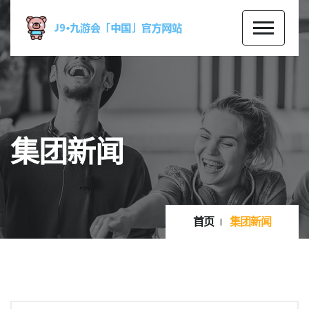
集团新闻
首页
集团新闻