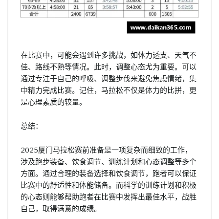
在比赛中，可能会遇到许多挑战，如体力透支、天气不
佳、路线不熟等情况。此时，调整心态尤为重要。可以
通过专注于自己的呼吸、调整步伐来避免焦虑情绪，集
中精力完成比赛。记住，马拉松不仅是体力的比拼，更
是心理素质的较量。
总结：
2025厦门马拉松赛前准备是一项复杂而细致的工作，
涉及跑步装备、饮食调节、训练计划和心态调整等多个
方面。通过合理的装备选择和饮食调节，跑者可以保证
比赛中的舒适性和体能储备。而科学的训练计划和积极
的心态则能够帮助跑者在比赛中发挥出最佳水平，战胜
自己，取得满意的成绩。