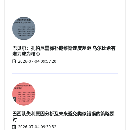
巴贝尔：孔帕尼需弥补戴维斯速度差距 乌尔比希有
潜力成为核心
2026-07-04 09:57:20
巴西队失利原因分析及未来避免类似错误的策略探
讨
2026-07-04 09:39:52