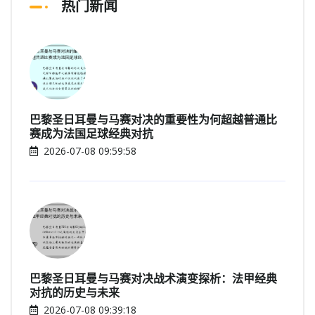
热门新闻
巴黎圣日耳曼与马赛对决的重要性为何超越普通比
赛成为法国足球经典对抗
2026-07-08 09:59:58
巴黎圣日耳曼与马赛对决战术演变探析：法甲经典
对抗的历史与未来
2026-07-08 09:39:18