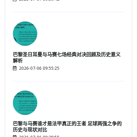
巴黎圣日耳曼与马赛七场经典对决回顾及历史意义
解析
2026-07-06 09:55:25
巴黎与马赛谁才是法甲真正的王者 足球两强之争的
历史与现状对比