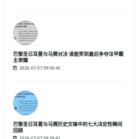
巴黎圣日耳曼与马赛对决 谁能笑到最后争夺法甲霸
主荣耀
2026-07-07 09:56:43
巴黎圣日耳曼与马赛历史交锋中的七大决定性瞬间
回顾
2026-07-07 09:39:42