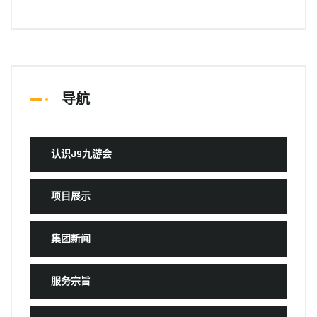
导航
认识J9九游会
项目展示
集团新闻
服务宗旨