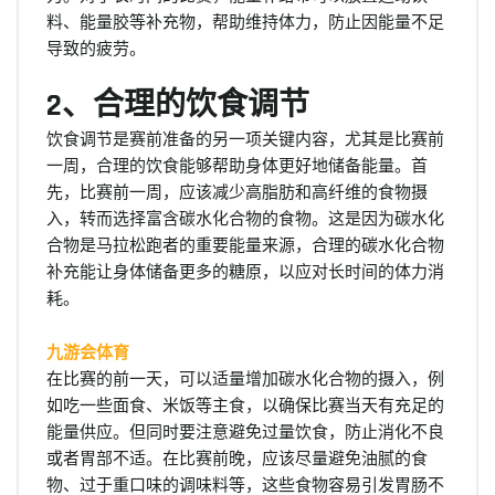
料、能量胶等补充物，帮助维持体力，防止因能量不足
导致的疲劳。
2、合理的饮食调节
饮食调节是赛前准备的另一项关键内容，尤其是比赛前
一周，合理的饮食能够帮助身体更好地储备能量。首
先，比赛前一周，应该减少高脂肪和高纤维的食物摄
入，转而选择富含碳水化合物的食物。这是因为碳水化
合物是马拉松跑者的重要能量来源，合理的碳水化合物
补充能让身体储备更多的糖原，以应对长时间的体力消
耗。
九游会体育
在比赛的前一天，可以适量增加碳水化合物的摄入，例
如吃一些面食、米饭等主食，以确保比赛当天有充足的
能量供应。但同时要注意避免过量饮食，防止消化不良
或者胃部不适。在比赛前晚，应该尽量避免油腻的食
物、过于重口味的调味料等，这些食物容易引发胃肠不